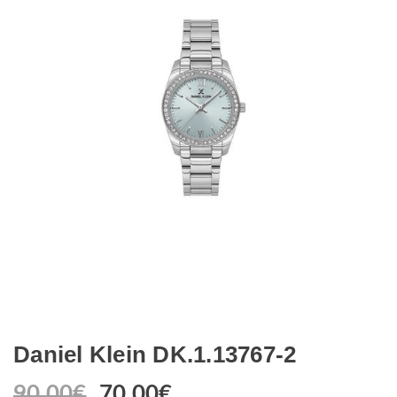
Daniel Klein DK.1.13767-2
90.00
€
70.00
€