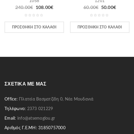
1058
1201
240.00
€
108.00
€
60.00
€
50.00
€
ΠΡΟΣΘΉΚΗ ΣΤΟ ΚΑΛΆΘΙ
ΠΡΟΣΘΉΚΗ ΣΤΟ ΚΑΛΆΘΙ
ΣΧΕΤΙΚΆ ΜΕ ΜΑΣ
Office:
Πλατεία Βασματζίδη 0, Νέα Μουδανιά
Τηλέφωνο:
2373 021229
Email:
info@atsemoglou.gr
Αριθμός Γ.Ε.ΜΗ: 31850757000