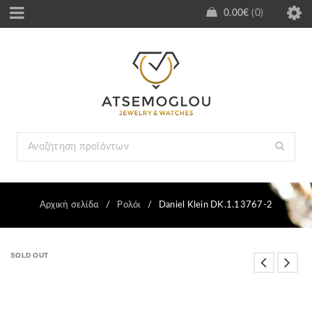
0.00
€
0
Αρχική σελίδα
/
Ρολόι
/
Daniel Klein DK.1.13767-2
SOLD OUT