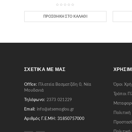
ΠΡΟΣΘΉΚΗ ΣΤΟ ΚΑΛΆΘΙ
ΣΧΕΤΙΚΆ ΜΕ ΜΑΣ
ΧΡΉΣΙΜ
Office:
Πλατεία Βασματζίδη 0, Νέα
Όροι Χρή
Μουδανιά
Τρόποι 
Τηλέφωνο:
2373 021229
Μεταφορ
Email:
info@atsemoglou.gr
Πολιτική
Αριθμός Γ.Ε.ΜΗ: 31850757000
Προστασί
Πολιτική