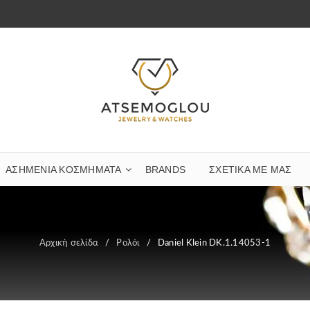
ΑΣΗΜΈΝΙΑ ΚΟΣΜΉΜΑΤΑ
BRANDS
ΣΧΕΤΙΚΆ ΜΕ ΜΑΣ
Αρχική σελίδα
/
Ρολόι
/
Daniel Klein DK.1.14053-1