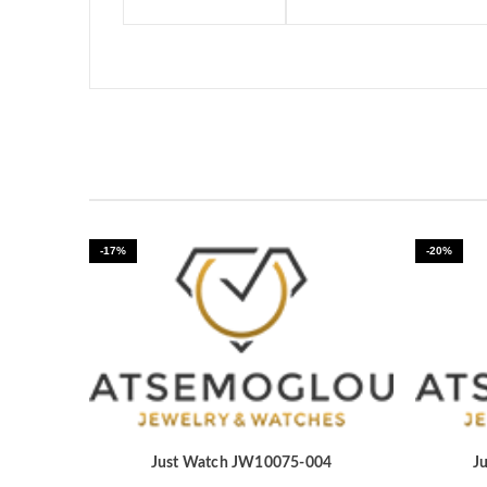
-17%
-20%
Just Watch JW10075-004
J