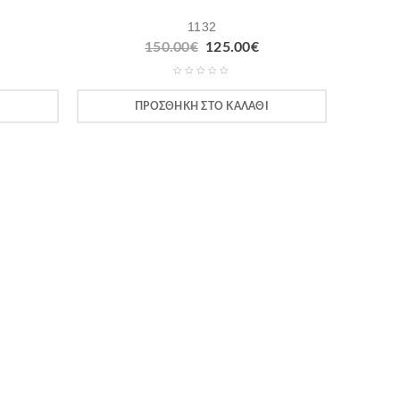
1132
150.00
€
125.00
€
Ι
ΠΡΟΣΘΉΚΗ ΣΤΟ ΚΑΛΆΘΙ