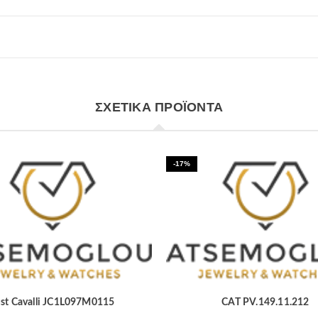
ΣΧΕΤΙΚΆ ΠΡΟΪΌΝΤΑ
-17%
ust Cavalli JC1L097M0115
CAT PV.149.11.212