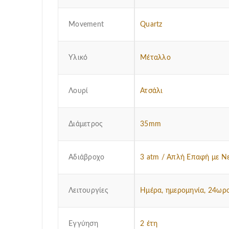
Μovement
Quartz
Υλικό
Μέταλλο
Λουρί
Ατσάλι
Διάμετρος
35mm
Αδιάβροχο
3 atm / Απλή Επαφή με Ν
Λειτουργίες
Ημέρα, ημερομηνία, 24ωρ
Εγγύηση
2 έτη