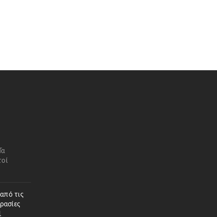
Τα
τοί
 από τις
ρασίες
1