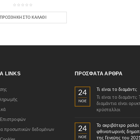
ΠΡΟΣΘΉΚΗ ΣΤΟ ΚΑΛΆΘΙ
Α LINKS
ΠΡΌΣΦΑΤΑ ΆΡΘΡΑ
σης
Τι είναι το διαμάντι;
24
Τι είναι το διαμάντι; 
Πληρωμής
ΝΟΈ
διαμάντια είναι ορυκ
ικά
κρύσταλλοι
 Επιστροφών
Το ακριβότερο ρολόι
24
α προσωπικών δεδομένων
φθινοπωρινές δημοπ
ΝΟΈ
της Γενεύης του 202
 Cookies