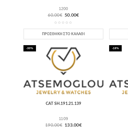
1200
60.00
€
50.00
€
ΠΡΟΣΘΉΚΗ ΣΤΟ ΚΑΛΆΘΙ
-30%
-18%
CAT SH.191.21.139
1109
190.00
€
133.00
€