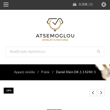
0.00
€
0
Αρχική σελίδα
/
Ρολόι
/
Daniel Klein DK.1.14240-1
-19%