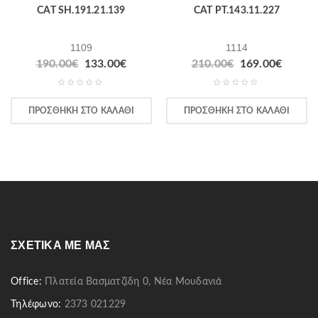
CAT SH.191.21.139
CAT PT.143.11.227
1109
1114
190.00
€
133.00
€
210.00
€
169.00
€
ΠΡΟΣΘΉΚΗ ΣΤΟ ΚΑΛΆΘΙ
ΠΡΟΣΘΉΚΗ ΣΤΟ ΚΑΛΆΘΙ
ΣΧΕΤΙΚΆ ΜΕ ΜΑΣ
Office:
Πλατεία Βασματζίδη 0, Νέα Μουδανιά
Τηλέφωνο:
2373 021229