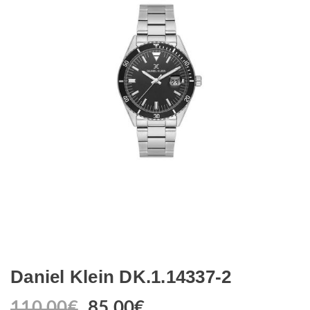
Daniel Klein DK.1.14337-2
110.00
€
85.00
€