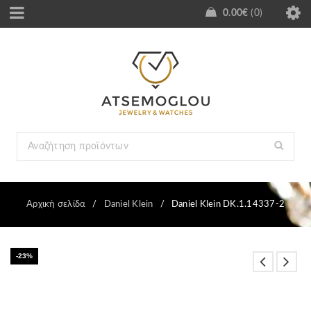
0.00
€
0
Αρχική σελίδα
/
Daniel Klein
/
Daniel Klein DK.1.14337-2
-23%