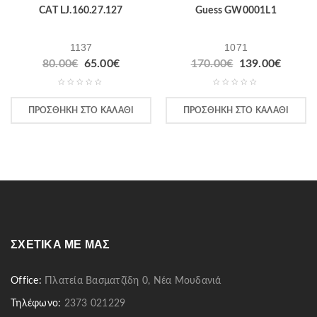
CAT LJ.160.27.127
Guess GW0001L1
1137
1071
80.00
€
65.00
€
170.00
€
139.00
€
ΠΡΟΣΘΉΚΗ ΣΤΟ ΚΑΛΆΘΙ
ΠΡΟΣΘΉΚΗ ΣΤΟ ΚΑΛΆΘΙ
ΣΧΕΤΙΚΆ ΜΕ ΜΑΣ
Office:
Πλατεία Βασματζίδη 0, Νέα Μουδανιά
Τηλέφωνο:
2373 021229