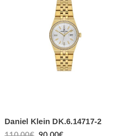
Daniel Klein DK.6.14717-2
110.00
€
90.00
€