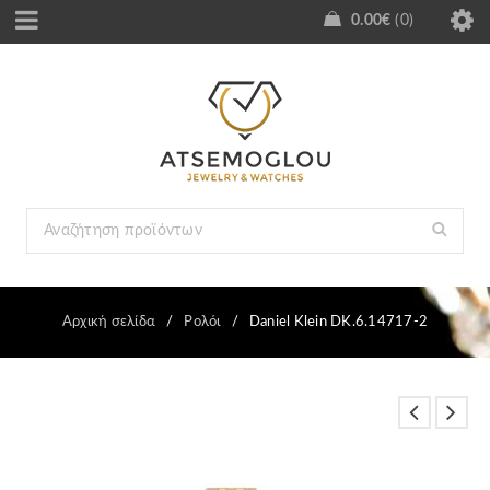
0.00
€
0
Αρχική σελίδα
/
Ρολόι
/
Daniel Klein DK.6.14717-2