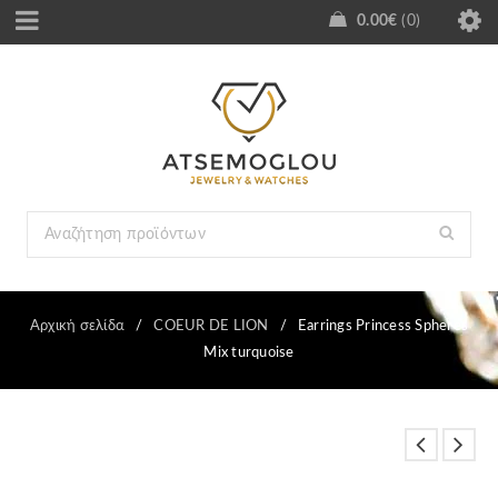
0.00
€
0
Αρχική σελίδα
/
COEUR DE LION
/
Earrings Princess Spheres
Mix turquoise