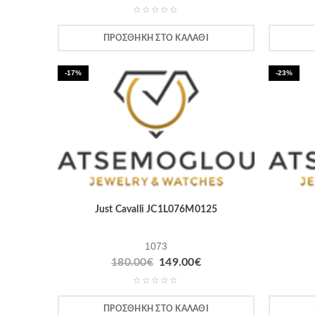
ΠΡΟΣΘΉΚΗ ΣΤΟ ΚΑΛΆΘΙ
-17%
-23%
Just Cavalli JC1L076M0125
1073
180.00
€
149.00
€
ΠΡΟΣΘΉΚΗ ΣΤΟ ΚΑΛΆΘΙ