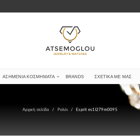
ΑΣΗΜΈΝΙΑ ΚΟΣΜΉΜΑΤΑ
BRANDS
ΣΧΕΤΙΚΆ ΜΕ ΜΑΣ
Αρχική σελίδα
/
Ρολόι
/
Esprit es1l279m0095