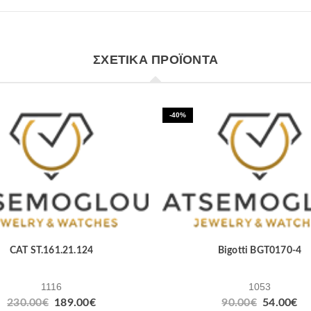
ΣΧΕΤΙΚΆ ΠΡΟΪΌΝΤΑ
-40%
CAT ST.161.21.124
Bigotti BGT0170-4
1116
1053
230.00
€
189.00
€
90.00
€
54.00
€