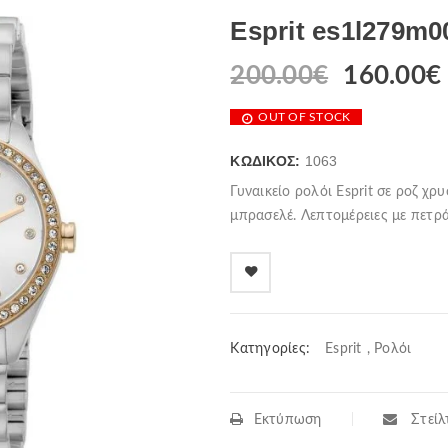
Esprit es1l279m0
200.00
€
160.00
€
OUT OF STOCK
ΚΩΔΙΚΌΣ:
1063
Γυναικείο ρολόι Esprit σε ροζ χρ
μπρασελέ. Λεπτομέρειες με πετρά
Κατηγορίες:
Esprit
,
Ρολόι
Εκτύπωση
Στείλτ