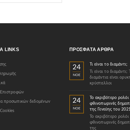
Α LINKS
ΠΡΌΣΦΑΤΑ ΆΡΘΡΑ
σης
Τι είναι το διαμάντι;
24
Τι είναι το διαμάντι; 
Πληρωμής
ΝΟΈ
διαμάντια είναι ορυκ
ικά
κρύσταλλοι
 Επιστροφών
Το ακριβότερο ρολόι
24
α προσωπικών δεδομένων
φθινοπωρινές δημοπ
ΝΟΈ
της Γενεύης του 202
 Cookies
Το ακριβότερο ρολόι
φθινοπωρινές δημοπ
της