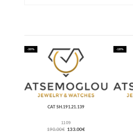
-30%
-18%
CAT SH.191.21.139
1109
190.00
€
133.00
€