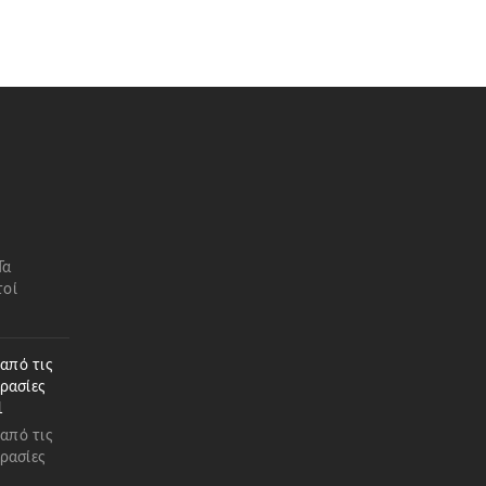
Τα
τοί
 από τις
ρασίες
1
 από τις
ρασίες