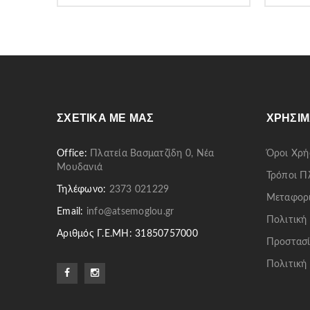
ΣΧΕΤΙΚΆ ΜΕ ΜΑΣ
ΧΡΉΣΙΜ
Office:
Πλατεία Βασματζίδη 0, Νέα
Όροι Χρή
Μουδανιά
Τρόποι 
Τηλέφωνο:
2373 021229
Μεταφορ
Email:
info@atsemoglou.gr
Πολιτική
Αριθμός Γ.Ε.ΜΗ: 31850757000
Προστασί
Πολιτική