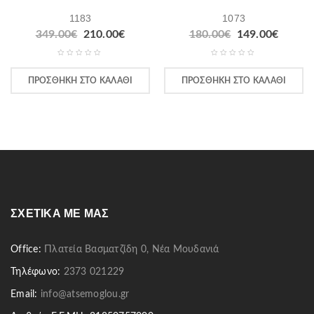
1183
1073
349.00
€
210.00
€
180.00
€
149.00
€
ΠΡΟΣΘΉΚΗ ΣΤΟ ΚΑΛΆΘΙ
ΠΡΟΣΘΉΚΗ ΣΤΟ ΚΑΛΆΘΙ
ΣΧΕΤΙΚΆ ΜΕ ΜΑΣ
Office:
Πλατεία Βασματζίδη 0, Νέα Μουδανιά
Τηλέφωνο:
2373 021229
Email:
info@atsemoglou.gr