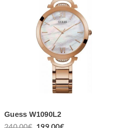
Guess W1090L2
240.00
€
199.00
€