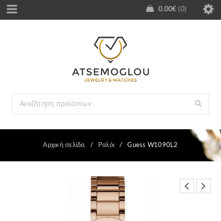
0.00
€
0
Αρχική σελίδα
/
Ρολόι
/
Guess W1090L2