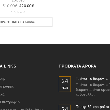
DX0020
510.00
€
420.00
€
ΠΡΟΣΘΉΚΗ ΣΤΟ ΚΑΛΆΘΙ
Α LINKS
ΠΡΌΣΦΑΤΑ ΆΡΘΡΑ
σης
Τι είναι το διαμάντι;
24
Τι είναι το διαμάντι; 
Πληρωμής
ΝΟΈ
διαμάντια είναι ορυκ
ικά
κρύσταλλοι
 Επιστροφών
Το ακριβότερο ρολόι
24