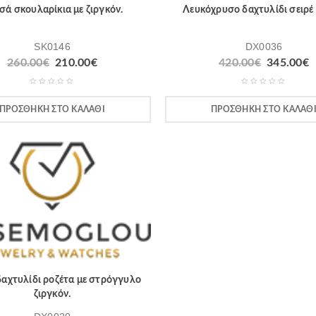
σά σκουλαρίκια με ζιργκόν.
Λευκόχρυσο δαχτυλίδι σειρέ 
SK0146
DX0036
260.00
€
210.00
€
420.00
€
345.00
€
ΠΡΟΣΘΉΚΗ ΣΤΟ ΚΑΛΆΘΙ
ΠΡΟΣΘΉΚΗ ΣΤΟ ΚΑΛΆΘ
αχτυλίδι ροζέτα με στρόγγυλο
ζιργκόν.