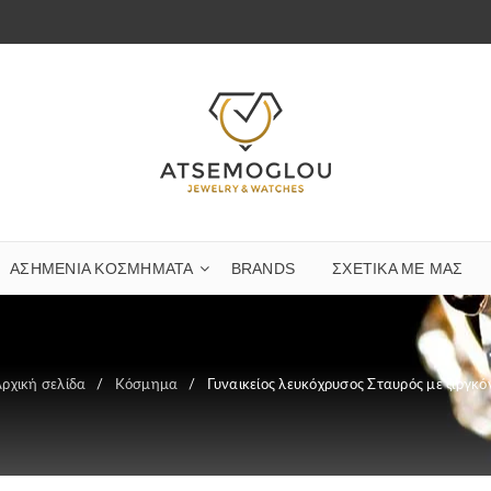
ΑΣΗΜΈΝΙΑ ΚΟΣΜΉΜΑΤΑ
BRANDS
ΣΧΕΤΙΚΆ ΜΕ ΜΑΣ
ρχική σελίδα
/
Κόσμημα
/
Γυναικείος λευκόχρυσος Σταυρός με ζιργκό