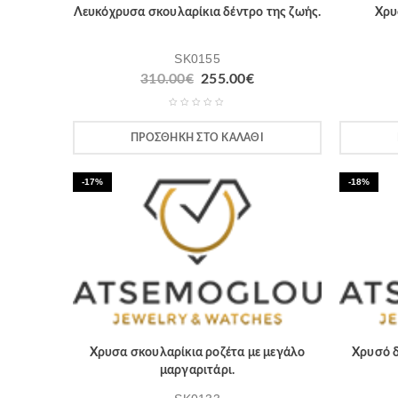
Λευκόχρυσα σκουλαρίκια δέντρο της ζωής.
Χρυ
SK0155
310.00
€
255.00
€
ΠΡΟΣΘΉΚΗ ΣΤΟ ΚΑΛΆΘΙ
-17%
-18%
Χρυσα σκουλαρίκια ροζέτα με μεγάλο
Χρυσό δ
μαργαριτάρι.