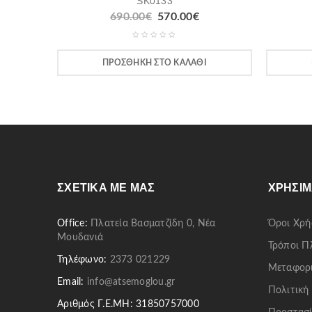
SK0133
690.00
€
570.00
€
ΠΡΟΣΘΉΚΗ ΣΤΟ ΚΑΛΆΘΙ
ΣΧΕΤΙΚΆ ΜΕ ΜΑΣ
ΧΡΉΣΙΜ
Office:
Πλατεία Βασματζίδη 0, Νέα
Όροι Χρή
Μουδανιά
Τρόποι 
Τηλέφωνο:
2373 021229
Μεταφορ
Email:
info@atsemoglou.gr
Πολιτική
Αριθμός Γ.Ε.ΜΗ: 31850757000