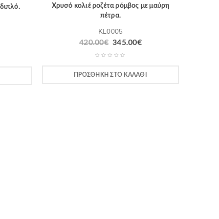
Χρυσό κολιέ ροζέτα ρόμβος με μαύρη
διπλό.
πέτρα.
KL0005
420.00
€
345.00
€
ΠΡΟΣΘΉΚΗ ΣΤΟ ΚΑΛΆΘΙ
Ι