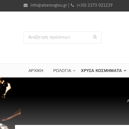
info@atsemoglou.gr
|
(+30) 2373 021229
ΑΡΧΙΚΗ
ΡΟΛΟΓΙΑ
ΧΡΥΣΆ ΚΟΣΜΉΜΑΤΑ
Α