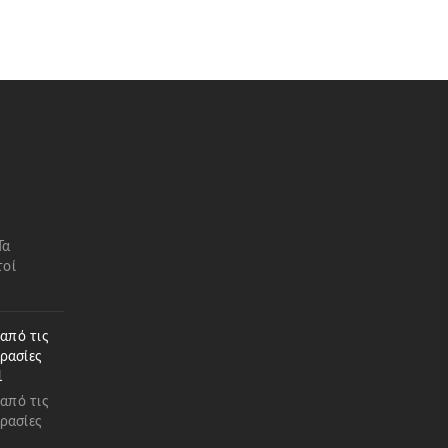
Τα
τοί
 από τις
ρασίες
1
 από τις
ρασίες