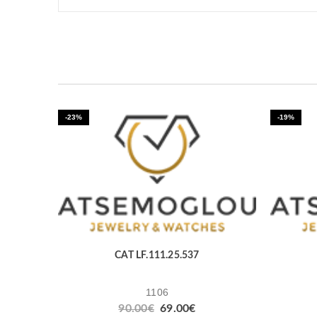
-23%
-19%
CAT LF.111.25.537
1106
90.00
€
69.00
€