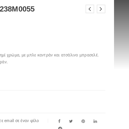
L238M0055
ασημί χρώμα, με μπλε καντράν και ατσάλινο μπρασελέ.
ράν.
ε email σε έναν φίλο