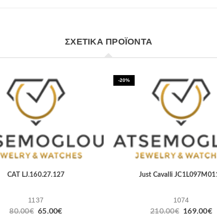
ΣΧΕΤΙΚΆ ΠΡΟΪΌΝΤΑ
-20%
CAT LJ.160.27.127
Just Cavalli JC1L097M01
1137
1074
80.00
€
65.00
€
210.00
€
169.00
€