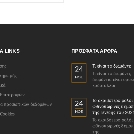
Α LINKS
ΠΡΌΣΦΑΤΑ ΆΡΘΡΑ
σης
Τι είναι το διαμάντι;
24
Τι είναι το διαμάντι; 
Πληρωμής
ΝΟΈ
διαμάντια είναι ορυκ
ικά
κρύσταλλοι
 Επιστροφών
Το ακριβότερο ρολόι
24
α προσωπικών δεδομένων
φθινοπωρινές δημοπ
ΝΟΈ
της Γενεύης του 202
 Cookies
Το ακριβότερο ρολόι
φθινοπωρινές δημοπ
της