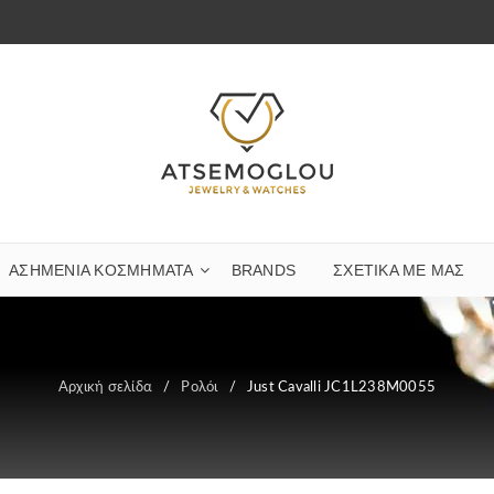
ΑΣΗΜΈΝΙΑ ΚΟΣΜΉΜΑΤΑ
BRANDS
ΣΧΕΤΙΚΆ ΜΕ ΜΑΣ
Αρχική σελίδα
/
Ρολόι
/
Just Cavalli JC1L238M0055