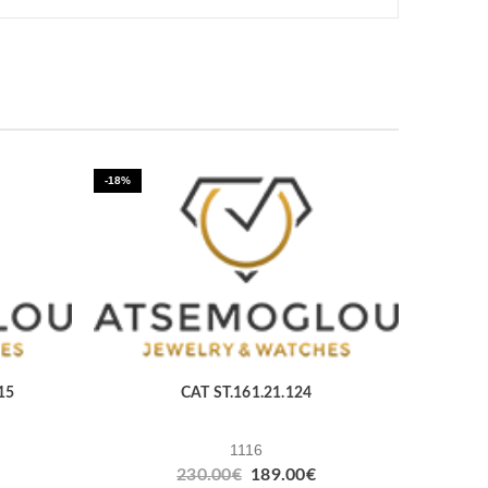
-18%
15
CAT ST.161.21.124
1116
230.00
€
189.00
€