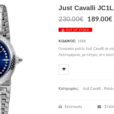
Just Cavalli JC1
230.00
€
189.00
€
OUT OF STOCK
ΚΩΔΙΚΌΣ:
1568
Γυναικείο ρολόι Just Cavalli σε 
Λεπτομέρειες με πέτρες στο καντ
Κατηγορίες:
Just Cavalli
,
Ρολόι
Εκτύπωση
Στείλτ