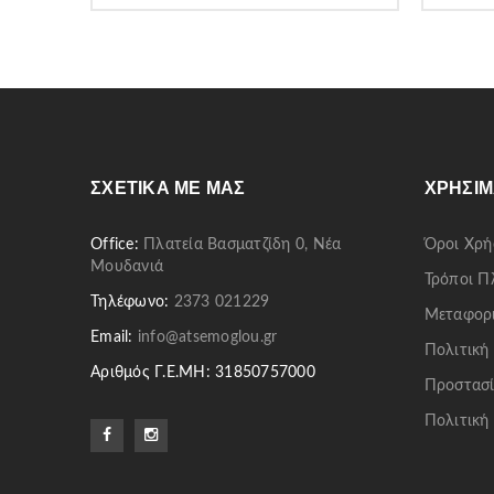
ΣΧΕΤΙΚΆ ΜΕ ΜΑΣ
ΧΡΉΣΙΜ
Office:
Πλατεία Βασματζίδη 0, Νέα
Όροι Χρή
Μουδανιά
Τρόποι 
Τηλέφωνο:
2373 021229
Μεταφορ
Email:
info@atsemoglou.gr
Πολιτική
Αριθμός Γ.Ε.ΜΗ: 31850757000
Προστασί
Πολιτική