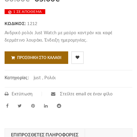
price
τρέχουσα
1 ΣΕ ΑΠΌΘΕΜΑ
was:
τιμή
80.00€.
είναι:
ΚΩΔΙΚΌΣ:
1212
65.00€.
Ανδρικό ρολόι Just Watch με μαύρο καντράν και καφέ
δερμάτινο λουράκι. Ένδειξη ημερομηνίας.
ΠΡΟΣΘΉΚΗ ΣΤΟ ΚΑΛΆΘΙ
Κατηγορίες:
just
,
Ρολόι
Εκτύπωση
Στείλτε email σε έναν φίλο
ΕΠΙΠΡΌΣΘΕΤΕΣ ΠΛΗΡΟΦΟΡΊΕΣ