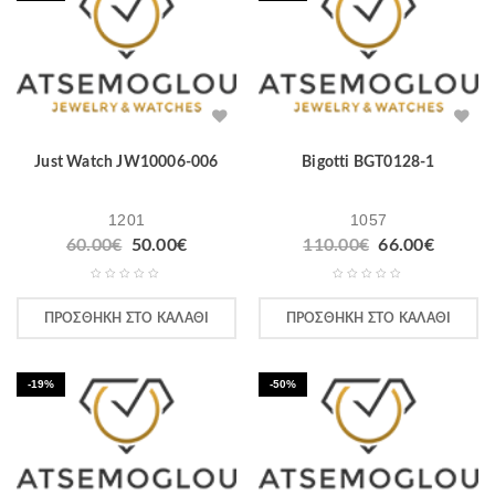
Just Watch JW10006-006
Bigotti BGT0128-1
1201
1057
Original
Η
Original
Η
60.00
€
50.00
€
110.00
€
66.00
€
price
τρέχουσα
price
τρέχου
was:
τιμή
was:
τιμή
60.00€.
είναι:
110.00€.
είναι:
ΠΡΟΣΘΉΚΗ ΣΤΟ ΚΑΛΆΘΙ
ΠΡΟΣΘΉΚΗ ΣΤΟ ΚΑΛΆΘΙ
50.00€.
66.00€
-19%
-50%