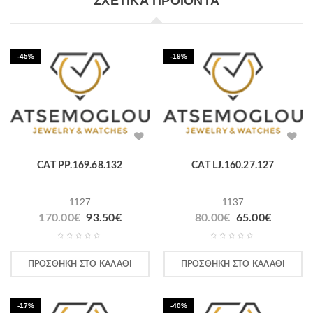
ΣΧΕΤΙΚΆ ΠΡΟΪΌΝΤΑ
-45%
-19%
CAT PP.169.68.132
CAT LJ.160.27.127
1127
1137
Original
Η
Original
Η
170.00
€
93.50
€
80.00
€
65.00
€
price
τρέχουσα
price
τρέχου
was:
τιμή
was:
τιμή
170.00€.
είναι:
80.00€.
είναι:
ΠΡΟΣΘΉΚΗ ΣΤΟ ΚΑΛΆΘΙ
ΠΡΟΣΘΉΚΗ ΣΤΟ ΚΑΛΆΘΙ
93.50€.
65.00€.
-17%
-40%