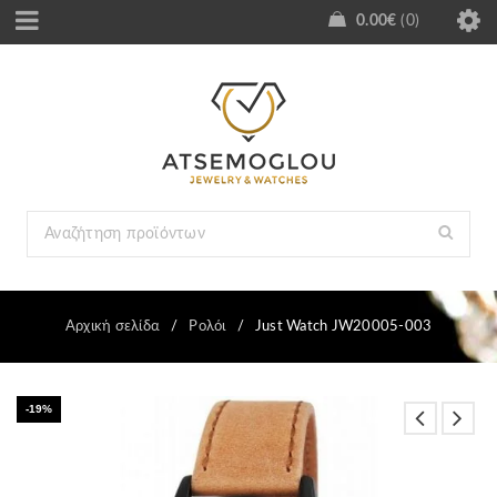
0.00
€
0
Αρχική σελίδα
/
Ρολόι
/
Just Watch JW20005-003
-19%