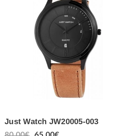
Just Watch JW20005-003
80.00
€
Original
65.00
€
Η