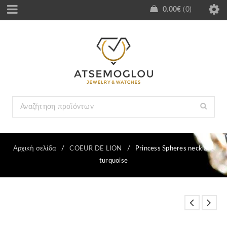
0.00
€
0
Αρχική σελίδα
/
COEUR DE LION
/
Princess Spheres necklace
turquoise