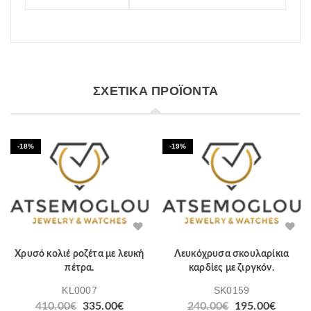
ΣΧΕΤΙΚΆ ΠΡΟΪΌΝΤΑ
-18%
-19%
Χρυσό κολιέ ροζέτα με λευκή
Λευκόχρυσα σκουλαρίκια
πέτρα.
καρδίες με ζιργκόν.
KL0007
SK0159
Original
Η
Original
Η
410.00
€
335.00
€
240.00
€
195.00
€