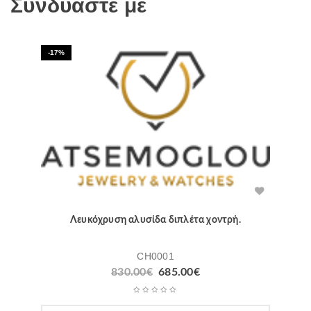
Συνδυάστε με
-17%
Λευκόχρυση αλυσίδα διπλέτα χοντρή.
CH0001
Original
Η
830.00
€
685.00
€
price
τρέχουσα
was:
τιμή