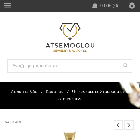
0.00
€
0
Αρχική σελίδα
/
Κόσμημα
/
Unisex χρυσός Σταυρός με τον
εσταυρωμένο.
SOLD OUT