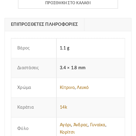
830.00€.
είναι:
ΠΡΟΣΘΉΚΗ ΣΤΟ ΚΑΛΆΘΙ
685.00€.
ΕΠΙΠΡΌΣΘΕΤΕΣ ΠΛΗΡΟΦΟΡΊΕΣ
Βάρος
1.1 g
Διαστάσεις
3.4 × 1.8 mm
Χρώμα
Κίτρινο
,
Λευκό
Καράτια
14k
Αγόρι
,
Άνδρας
,
Γυναίκα
,
Φύλο
Κορίτσι