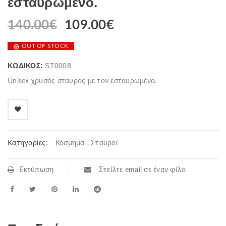
εσταυρωμένο.
140.00
€
Original
109.00
€
Η
price
τρέχουσα
OUT OF STOCK
was:
τιμή
140.00€.
είναι:
ΚΩΔΙΚΌΣ:
ST0008
109.00€.
Unisex χρυσός σταυρός με τον εσταυρωμένο.
Κατηγορίες:
Κόσμημα
,
Σταυροί
Εκτύπωση
Στείλτε email σε έναν φίλο