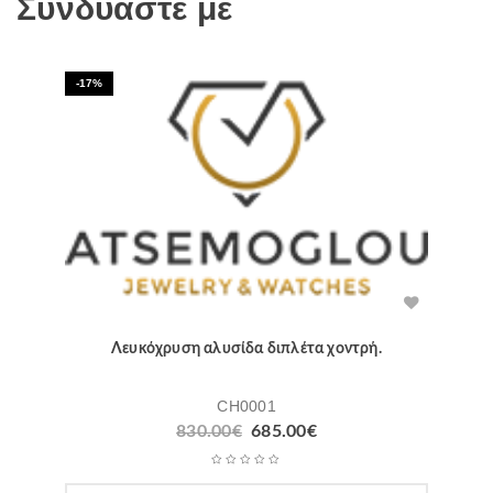
Συνδυάστε με
-17%
Λευκόχρυση αλυσίδα διπλέτα χοντρή.
CH0001
Original
Η
830.00
€
685.00
€
price
τρέχουσα
was:
τιμή