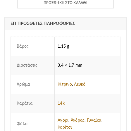
830.00€.
είναι:
ΠΡΟΣΘΉΚΗ ΣΤΟ ΚΑΛΆΘΙ
685.00€.
ΕΠΙΠΡΌΣΘΕΤΕΣ ΠΛΗΡΟΦΟΡΊΕΣ
Βάρος
1.15 g
Διαστάσεις
3.4 × 1.7 mm
Χρώμα
Κίτρινο
,
Λευκό
Καράτια
14k
Αγόρι
,
Άνδρας
,
Γυναίκα
,
Φύλο
Κορίτσι