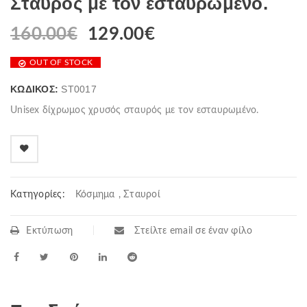
Σταυρός με τον εσταυρωμένο.
160.00
€
Original
129.00
€
Η
price
τρέχουσα
OUT OF STOCK
was:
τιμή
160.00€.
είναι:
ΚΩΔΙΚΌΣ:
ST0017
129.00€.
Unisex δίχρωμος χρυσός σταυρός με τον εσταυρωμένο.
Κατηγορίες:
Κόσμημα
,
Σταυροί
Εκτύπωση
Στείλτε email σε έναν φίλο