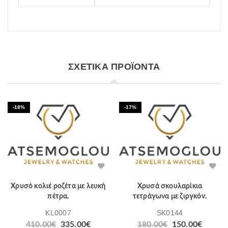
ΣΧΕΤΙΚΆ ΠΡΟΪΌΝΤΑ
-18%
-17%
Χρυσό κολιέ ροζέτα με λευκή
Χρυσά σκουλαρίκια
πέτρα.
τετράγωνα με ζιργκόν.
KL0007
SK0144
Original
Η
Original
Η
410.00
€
335.00
€
180.00
€
150.00
€