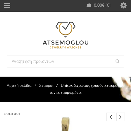
0.00
€
0
Αρχική σελίδα
/
Σταυροί
/
Unisex δίχρωμος χρυσός Σταυρός με
τον εσταυρωμένο.
SOLD OUT