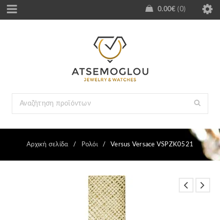
0.00
€
0
Αρχική σελίδα
/
Ρολόι
/
Versus Versace VSPZK0521