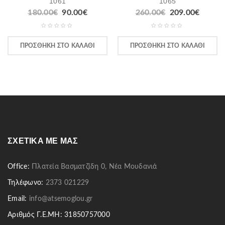
1061
1065
180.00
€
90.00
€
260.00
€
209.00
€
ΠΡΟΣΘΉΚΗ ΣΤΟ ΚΑΛΆΘΙ
ΠΡΟΣΘΉΚΗ ΣΤΟ ΚΑΛΆΘΙ
ΣΧΕΤΙΚΆ ΜΕ ΜΑΣ
Office:
Πλατεία Βασματζίδη 0, Νέα Μουδανιά
Τηλέφωνο:
2373 021229
Email:
info@atsemoglou.gr
Αριθμός Γ.Ε.ΜΗ: 31850757000