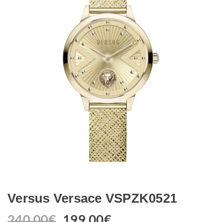
Versus Versace VSPZK0521
240.00
€
199.00
€