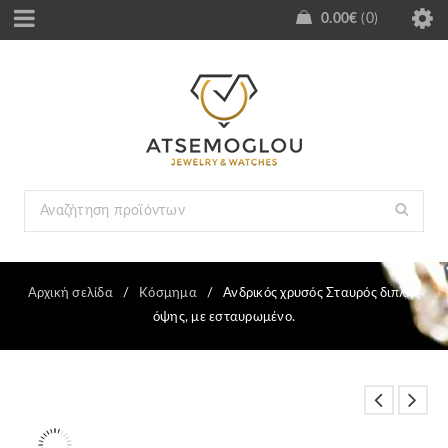
0.00
€
0
Αρχική σελίδα
/
Κόσμημα
/
Ανδρικός χρυσός Σταυρός διπλής
όψης, με εσταυρωμένο.