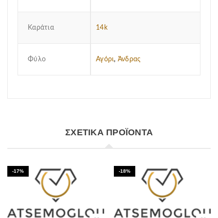
Καράτια
14k
Φύλο
Αγόρι
,
Άνδρας
ΣΧΕΤΙΚΆ ΠΡΟΪΌΝΤΑ
-17%
-18%