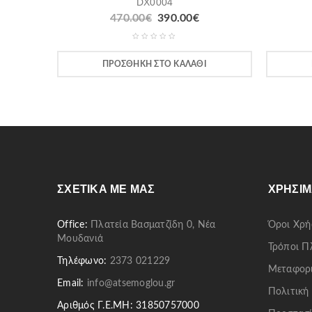
DX0004
470.00
€
390.00
€
ΠΡΟΣΘΉΚΗ ΣΤΟ ΚΑΛΆΘΙ
ΣΧΕΤΙΚΆ ΜΕ ΜΑΣ
ΧΡΉΣΙΜ
Office:
Πλατεία Βασματζίδη 0, Νέα
Όροι Χρή
Μουδανιά
Τρόποι 
Τηλέφωνο:
2373 021229
Μεταφορ
Email:
info@atsemoglou.gr
Πολιτική
Αριθμός Γ.Ε.ΜΗ: 31850757000