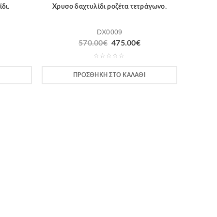
δι.
Χρυσο δαχτυλίδι ροζέτα τετράγωνο.
DX0009
570.00
€
475.00
€
Ι
ΠΡΟΣΘΉΚΗ ΣΤΟ ΚΑΛΆΘΙ