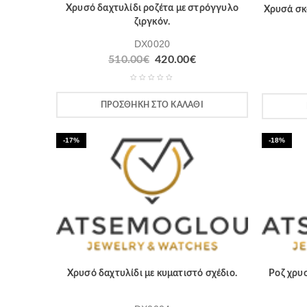
Χρυσό δαχτυλίδι ροζέτα με στρόγγυλο
Χρυσά σκ
ζιργκόν.
DX0020
510.00
€
420.00
€
ΠΡΟΣΘΉΚΗ ΣΤΟ ΚΑΛΆΘΙ
-17%
-18%
Χρυσό δαχτυλίδι με κυματιστό σχέδιο.
Ροζ χρυσ