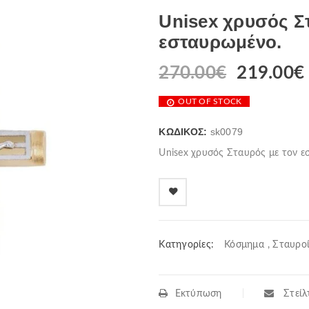
Unisex χρυσός Σ
εσταυρωμένο.
270.00
€
219.00
€
OUT OF STOCK
ΚΩΔΙΚΌΣ:
sk0079
Unisex χρυσός Σταυρός με τον ε
Κατηγορίες:
Κόσμημα
,
Σταυρο
Εκτύπωση
Στείλτ