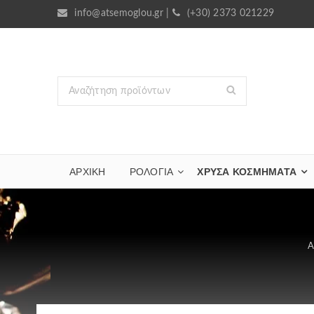
info@atsemoglou.gr
|
(+30) 2373 021229
ΑΡΧΙΚΗ
ΡΟΛΟΓΙΑ
ΧΡΥΣΆ ΚΟΣΜΉΜΑΤΑ
Α