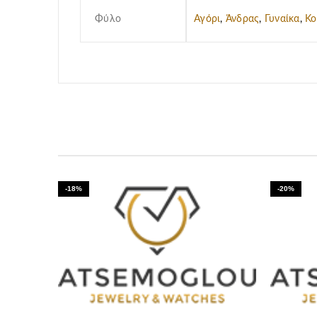
Φύλο
Αγόρι
,
Άνδρας
,
Γυναίκα
,
Κο
-18%
-20%