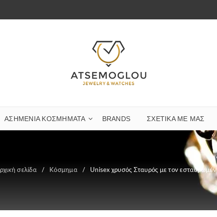
ΑΣΗΜΈΝΙΑ ΚΟΣΜΉΜΑΤΑ
BRANDS
ΣΧΕΤΙΚΆ ΜΕ ΜΑΣ
ρχική σελίδα
/
Κόσμημα
/
Unisex χρυσός Σταυρός με τον εσταυρωμέν