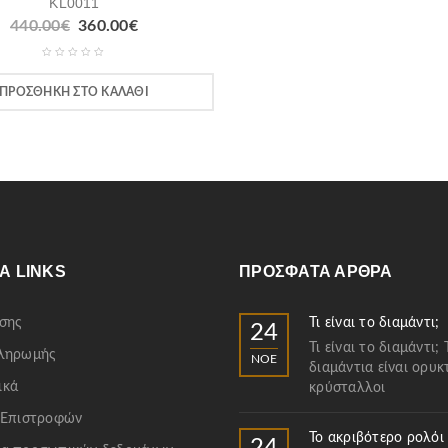
KL0011
440.00
€
360.00
€
ΠΡΟΣΘΉΚΗ ΣΤΟ ΚΑΛΆΘΙ
Α LINKS
ΠΡΌΣΦΑΤΑ ΆΡΘΡΑ
σης
Τι είναι το διαμάντι;
24
Τι είναι το διαμάντι; 
Πληρωμής
ΝΟΈ
διαμάντια είναι ορυκ
ικά
κρύσταλλοι
 Επιστροφών
Το ακριβότερο ρολόι