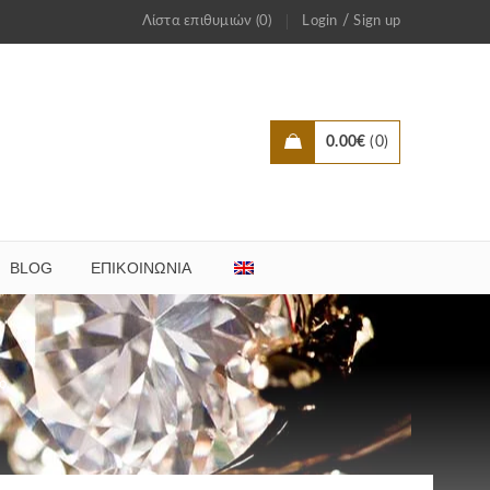
/
Λίστα επιθυμιών (0)
Login
Sign up
0.00
€
0
BLOG
ΕΠΙΚΟΙΝΩΝΊΑ
ο.