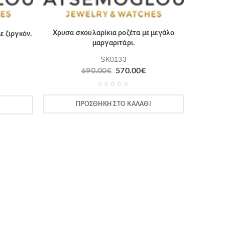
Χρυσα σκουλαρίκια ροζέτα με μεγάλο
 ζιργκόν.
μαργαριτάρι.
SK0133
690.00
€
570.00
€
ΠΡΟΣΘΉΚΗ ΣΤΟ ΚΑΛΆΘΙ
Ι