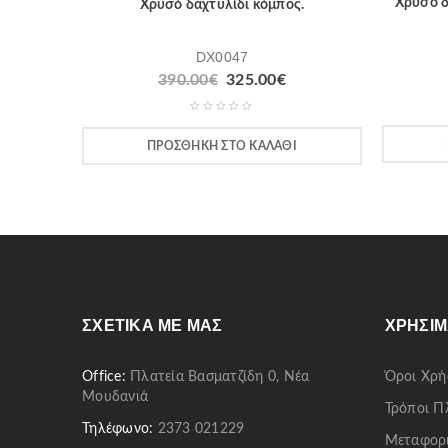
Χρυσό δ
Χρυσό δαχτυλίδι κόμπος.
DX0047
390.00
€
325.00
€
ΠΡΟΣΘΉΚΗ ΣΤΟ ΚΑΛΆΘΙ
ΣΧΕΤΙΚΆ ΜΕ ΜΑΣ
ΧΡΉΣΙΜ
Office:
Πλατεία Βασματζίδη 0, Νέα
Όροι Χρή
Μουδανιά
Τρόποι 
Τηλέφωνο:
2373 021229
Μεταφορ