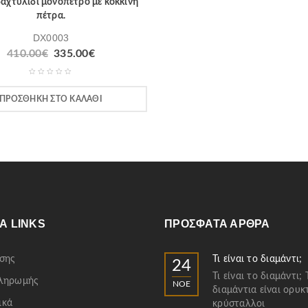
αχτυλίδι μονόπετρο με κόκκινη
πέτρα.
DX0003
410.00
€
335.00
€
ΠΡΟΣΘΉΚΗ ΣΤΟ ΚΑΛΆΘΙ
Α LINKS
ΠΡΌΣΦΑΤΑ ΆΡΘΡΑ
σης
Τι είναι το διαμάντι;
24
Τι είναι το διαμάντι; 
Πληρωμής
ΝΟΈ
διαμάντια είναι ορυκ
ικά
κρύσταλλοι