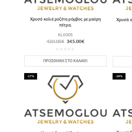
Χρυσό κολιέ ροζέτα ρόμβος με μαύρη
Χρυσά σ
πέτρα.
KL0005
420.00
€
345.00
€
ΠΡΟΣΘΉΚΗ ΣΤΟ ΚΑΛΆΘΙ
-17%
-18%