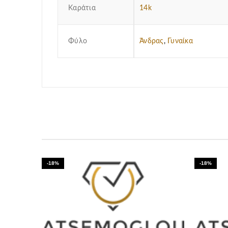
Καράτια
14k
Φύλο
Άνδρας
,
Γυναίκα
-18%
-18%