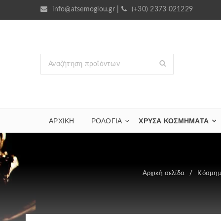
info@atsemoglou.gr
|
(+30) 2373 021229
ΑΡΧΙΚΗ
ΡΟΛΟΓΙΑ
ΧΡΥΣΆ ΚΟΣΜΉΜΑΤΑ
Αρχική σελίδα
/
Κόσμη