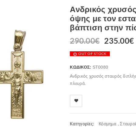
Ανδρικός χρυσός
όψης με τον εστ
βάπτιση στην πί
290.00
€
235.00
€
OUT OF STOCK
ΚΩΔΙΚΌΣ:
ST0080
Ανδρικός χρυσός σταυρός διπλής
πλευρά.
Κατηγορίες:
Κόσμημα
,
Σταυρο