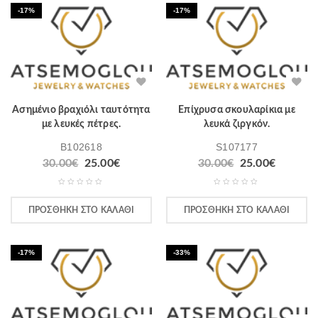
-17%
-17%
Ασημένιο βραχιόλι ταυτότητα
Επίχρυσα σκουλαρίκια με
με λευκές πέτρες.
λευκά ζιργκόν.
B102618
S107177
30.00
€
25.00
€
30.00
€
25.00
€
ΠΡΟΣΘΉΚΗ ΣΤΟ ΚΑΛΆΘΙ
ΠΡΟΣΘΉΚΗ ΣΤΟ ΚΑΛΆΘΙ
-17%
-33%