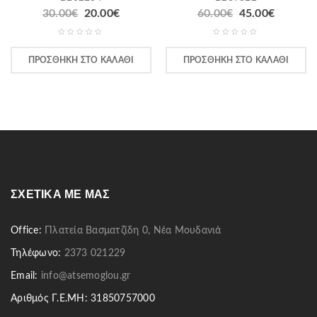
30.00
€
20.00
€
60.00
€
45.00
€
ΠΡΟΣΘΉΚΗ ΣΤΟ ΚΑΛΆΘΙ
ΠΡΟΣΘΉΚΗ ΣΤΟ ΚΑΛΆΘΙ
ΣΧΕΤΙΚΆ ΜΕ ΜΑΣ
Office:
Πλατεία Βασματζίδη 0, Νέα Μουδανιά
Τηλέφωνο:
2373 021229
Email:
info@atsemoglou.gr
Αριθμός Γ.Ε.ΜΗ: 31850757000