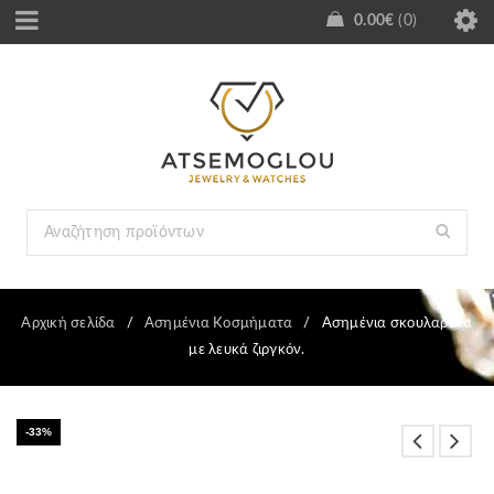
0.00
€
0
Αρχική σελίδα
/
Ασημένια Κοσμήματα
/
Ασημένια σκουλαρίκια
με λευκά ζιργκόν.
-33%