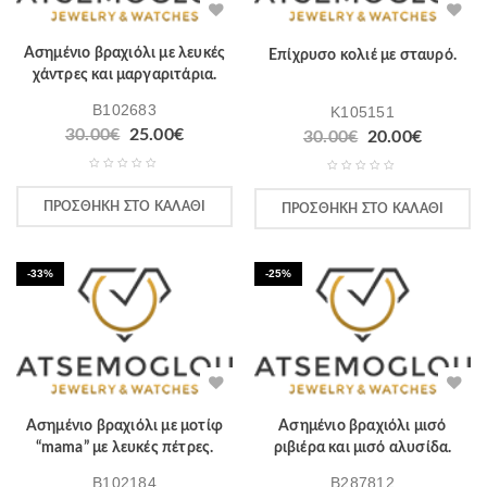
Ασημένιο βραχιόλι με λευκές
Επίχρυσο κολιέ με σταυρό.
χάντρες και μαργαριτάρια.
B102683
K105151
30.00
€
25.00
€
30.00
€
20.00
€
ΠΡΟΣΘΉΚΗ ΣΤΟ ΚΑΛΆΘΙ
ΠΡΟΣΘΉΚΗ ΣΤΟ ΚΑΛΆΘΙ
-33%
-25%
Ασημένιο βραχιόλι με μοτίφ
Ασημένιο βραχιόλι μισό
“mama” με λευκές πέτρες.
ριβιέρα και μισό αλυσίδα.
B102184
B287812