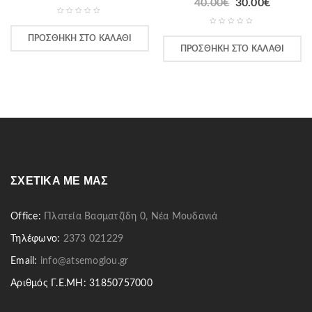
40.00
€
30.00
€
ΠΡΟΣΘΉΚΗ ΣΤΟ ΚΑΛΆΘΙ
ΠΡΟΣΘΉΚΗ ΣΤΟ ΚΑΛΆΘΙ
ΣΧΕΤΙΚΆ ΜΕ ΜΑΣ
Office:
Πλατεία Βασματζίδη 0, Νέα Μουδανιά
Τηλέφωνο:
2373 021229
Email:
info@atsemoglou.gr
Αριθμός Γ.Ε.ΜΗ: 31850757000