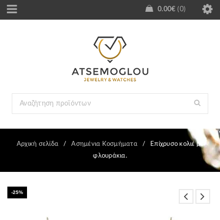
0.00
€
0
Αρχική σελίδα
/
Ασημένια Κοσμήματα
/
Επίχρυσο κολιέ με
φλουράκια.
-25%