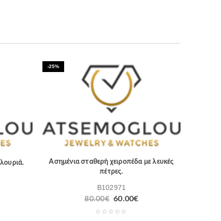
-25%
Ασημένια σταθερή χειροπέδα με λευκές
λουριά.
πέτρες.
B102971
80.00
€
60.00
€