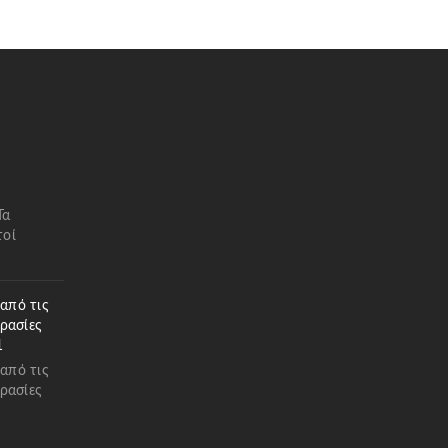
Τα
τοί
 από τις
ρασίες
1
 από τις
ρασίες