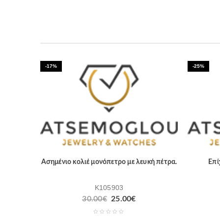
-17%
-25%
Ασημένιο κολιέ μονόπετρο με λευκή πέτρα.
Επί
K105903
30.00
€
25.00
€