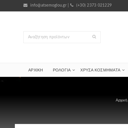
info@atsemoglou.gr
|
(+30) 2373 021229
ΑΡΧΙΚΗ
ΡΟΛΟΓΙΑ
ΧΡΥΣΆ ΚΟΣΜΉΜΑΤΑ
Αρχική