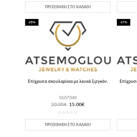
ΠΡΟΣΘΉΚΗ ΣΤΟ ΚΑΛΆΘΙ
-25%
-17%
Επίχρυσα σκουλαρίκια με λευκά ζιργκόν.
Επίχρυσα
S107048
20.00
€
15.00
€
ΠΡΟΣΘΉΚΗ ΣΤΟ ΚΑΛΆΘΙ