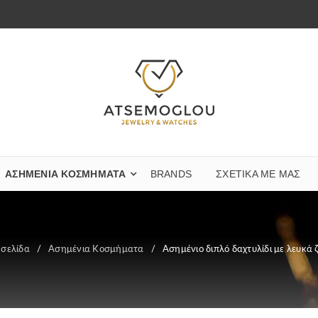
ΑΣΗΜΈΝΙΑ ΚΟΣΜΉΜΑΤΑ
BRANDS
ΣΧΕΤΙΚΆ ΜΕ ΜΑΣ
 σελίδα
/
Ασημένια Κοσμήματα
/
Ασημένιο διπλό δαχτυλίδι με λευκά ζ