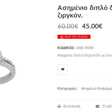
Ασημένιο διπλό δ
ζιργκόν.
60.00
€
45.00
€
OUT OF STOCK
ΚΩΔΙΚΌΣ:
DAD-R059
Ασημένιο διπλό δαχτυλίδι με λευ
Κατηγορίες:
Ασημένια Κοσμήμα
Εκτύπωση
Στείλτ