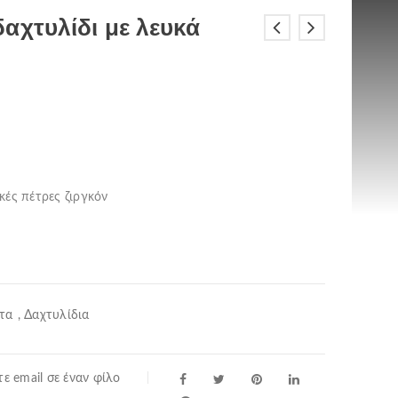
αχτυλίδι με λευκά
κές πέτρες ζιργκόν
τα
,
Δαχτυλίδια
ε email σε έναν φίλο