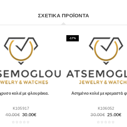
ΣΧΕΤΙΚΆ ΠΡΟΪΌΝΤΑ
-17%
χρυσο κολιέ με φλουράκια.
Ασημένιο κολιέ με κρεμαστά φ
K105917
K106052
40.00
€
30.00
€
30.00
€
25.00
€