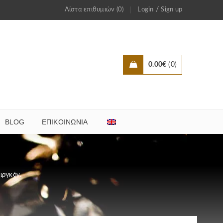
/
Λίστα επιθυμιών (0)
Login
Sign up
0.00
€
0
BLOG
ΕΠΙΚΟΙΝΩΝΊΑ
ιργκόν.