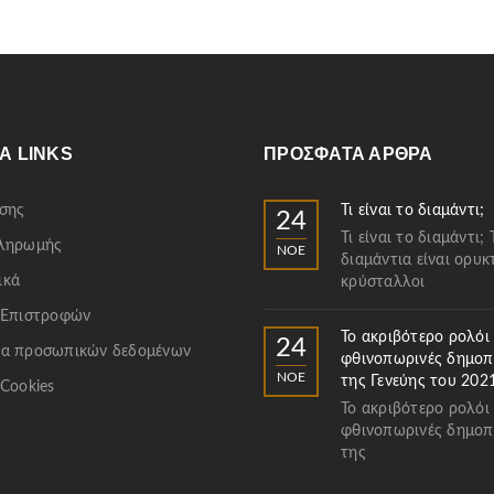
Α LINKS
ΠΡΌΣΦΑΤΑ ΆΡΘΡΑ
σης
Τι είναι το διαμάντι;
24
Τι είναι το διαμάντι; 
Πληρωμής
ΝΟΈ
διαμάντια είναι ορυκ
ικά
κρύσταλλοι
 Επιστροφών
Το ακριβότερο ρολόι
24
α προσωπικών δεδομένων
φθινοπωρινές δημοπ
ΝΟΈ
της Γενεύης του 202
 Cookies
Το ακριβότερο ρολόι
φθινοπωρινές δημοπ
της