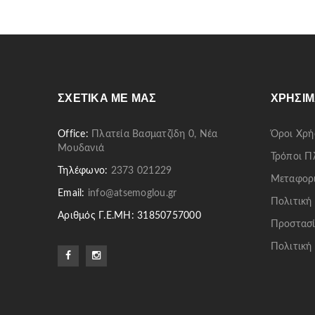
ΣΧΕΤΙΚΆ ΜΕ ΜΑΣ
ΧΡΉΣΙΜ
Office:
Πλατεία Βασματζίδη 0, Νέα
Όροι Χρή
Μουδανιά
Τρόποι 
Τηλέφωνο:
2373 021229
Μεταφορ
Email:
info@atsemoglou.gr
Πολιτική
Αριθμός Γ.Ε.ΜΗ: 31850757000
Προστασί
Πολιτική