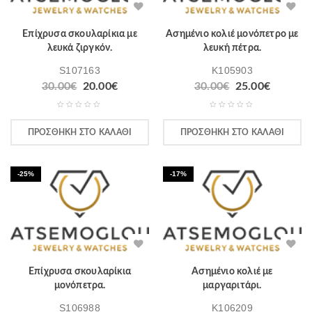
Επίχρυσα σκουλαρίκια με
Ασημένιο κολιέ μονόπετρο με
λευκά ζιργκόν.
λευκή πέτρα.
S107163
K105903
30.00
€
20.00
€
30.00
€
25.00
€
ΠΡΟΣΘΉΚΗ ΣΤΟ ΚΑΛΆΘΙ
ΠΡΟΣΘΉΚΗ ΣΤΟ ΚΑΛΆΘΙ
-25%
-17%
Επίχρυσα σκουλαρίκια
Ασημένιο κολιέ με
μονόπετρα.
μαργαριτάρι.
S106988
K106209