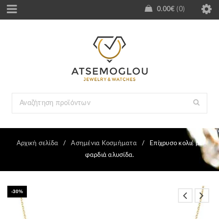
0.00
€
0
Αρχική σελίδα
/
Ασημένια Κοσμήματα
/
Επίχρυσο κολιέ με
φαρδιά αλυσίδα.
-30%