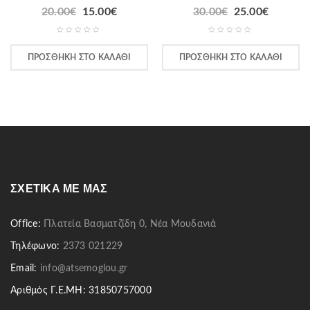
20.00
€
15.00
€
30.00
€
25.00
€
ΠΡΟΣΘΉΚΗ ΣΤΟ ΚΑΛΆΘΙ
ΠΡΟΣΘΉΚΗ ΣΤΟ ΚΑΛΆΘΙ
ΣΧΕΤΙΚΆ ΜΕ ΜΑΣ
Office:
Πλατεία Βασματζίδη 0, Νέα Μουδανιά
Τηλέφωνο:
2373 021229
Email:
info@atsemoglou.gr
Αριθμός Γ.Ε.ΜΗ: 31850757000