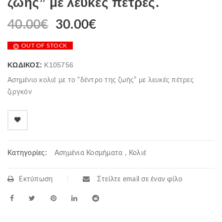
ζωής” με λευκές πέτρες.
40.00
€
30.00
€
OUT OF STOCK
ΚΩΔΙΚΌΣ:
K105756
Ασημένιο κολιέ με το “δέντρο της ζωής” με λευκές πέτρες
ζιργκόν
Κατηγορίες:
Ασημένια Κοσμήματα
,
Κολιέ
Εκτύπωση
Στείλτε email σε έναν φίλο