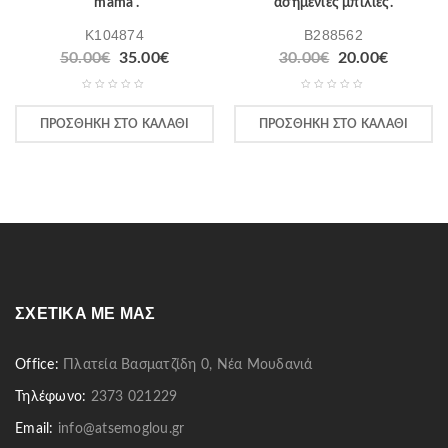
“mama”.
ασημένιες μπίλιες.
K104874
B288562
50.00
€
35.00
€
30.00
€
20.00
€
ΠΡΟΣΘΉΚΗ ΣΤΟ ΚΑΛΆΘΙ
ΠΡΟΣΘΉΚΗ ΣΤΟ ΚΑΛΆΘΙ
ΣΧΕΤΙΚΆ ΜΕ ΜΑΣ
Office:
Πλατεία Βασματζίδη 0, Νέα Μουδανιά
Τηλέφωνο:
2373 021229
Email:
info@atsemoglou.gr