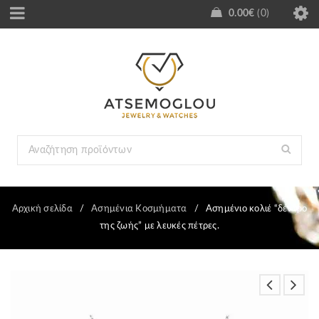
0.00
€
0
Αρχική σελίδα
/
Ασημένια Κοσμήματα
/
Ασημένιο κολιέ “δέντρο
της ζωής” με λευκές πέτρες.