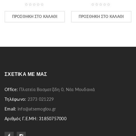
ΠΡΟΣΘΉΚΗ ΣΤΟ ΚΑΛΆΘΙ
ΠΡΟΣΘΉΚΗ ΣΤΟ ΚΑΛΆΘΙ
ΣΧΕΤΙΚΆ ΜΕ ΜΑΣ
Office:
Πλατεία Βασματζίδη 0, Νέα Μουδανιά
Τηλέφωνο:
2373 021229
Email:
info@atsemoglou.gr
Αριθμός Γ.Ε.ΜΗ: 31850757000