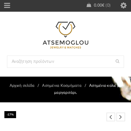
0.00
€
0
Αρχική σελίδα
/
Ασημένια Κοσμήματα
/
Ασημένιο κολιέ με
μαργαριτάρι.
-17%