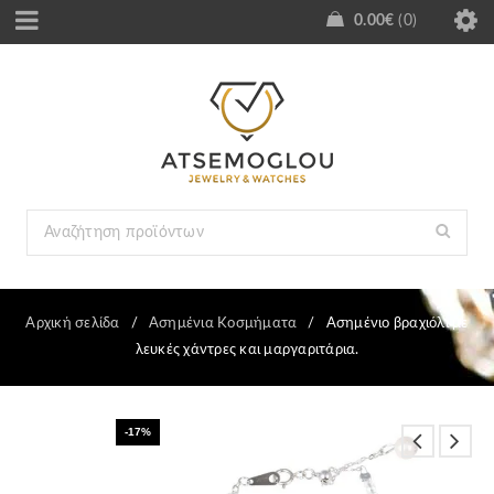
0.00
€
0
Αρχική σελίδα
/
Ασημένια Κοσμήματα
/
Ασημένιο βραχιόλι με
λευκές χάντρες και μαργαριτάρια.
-17%