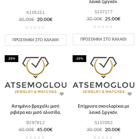
λευκά ζιργκόν.
S107177
K105151
Original
Η
30.00
€
25.00
€
Original
Η
30.00
€
20.00
€
price
τρέχου
price
τρέχουσα
was:
τιμή
was:
τιμή
30.00€.
είναι:
30.00€.
είναι:
ΠΡΟΣΘΉΚΗ ΣΤΟ ΚΑΛΆΘΙ
ΠΡΟΣΘΉΚΗ ΣΤΟ ΚΑΛΆΘΙ
25.00€.
20.00€.
-25%
-33%
Ασημένιο βραχιόλι μισό
Επίχρυσα σκουλαρίκια με
ριβιέρα και μισό αλυσίδα.
λευκά ζιργκόν.
B287812
S107082
Original
Η
Original
Η
60.00
€
45.00
€
30.00
€
20.00
€
price
τρέχουσα
price
τρέχου