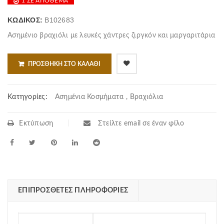
1 ΣΕ ΑΠΌΘΕΜΑ
was:
τιμή
30.00€.
είναι:
ΚΩΔΙΚΌΣ:
B102683
25.00€.
Ασημένιο βραχιόλι με λευκές χάντρες ζιργκόν και μαργαριτάρια
ΠΡΟΣΘΉΚΗ ΣΤΟ ΚΑΛΆΘΙ
Κατηγορίες:
Ασημένια Κοσμήματα
,
Βραχιόλια
Εκτύπωση
Στείλτε email σε έναν φίλο
ΕΠΙΠΡΌΣΘΕΤΕΣ ΠΛΗΡΟΦΟΡΊΕΣ