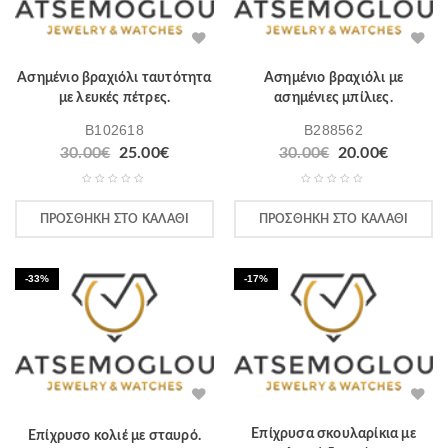
Ασημένιο βραχιόλι ταυτότητα
Ασημένιο βραχιόλι με
με λευκές πέτρες.
ασημένιες μπίλιες.
B102618
B288562
Original
Η
Original
Η
30.00
€
25.00
€
30.00
€
20.00
€
price
τρέχουσα
price
τρέχου
was:
τιμή
was:
τιμή
30.00€.
είναι:
30.00€.
είναι:
ΠΡΟΣΘΉΚΗ ΣΤΟ ΚΑΛΆΘΙ
ΠΡΟΣΘΉΚΗ ΣΤΟ ΚΑΛΆΘΙ
25.00€.
20.00€.
-33%
-17%
Επίχρυσα σκουλαρίκια με
Επίχρυσο κολιέ με σταυρό.