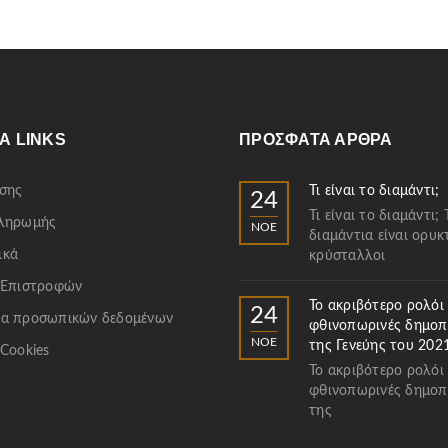
Α LINKS
ΠΡΌΣΦΑΤΑ ΆΡΘΡΑ
σης
Τι είναι το διαμάντι;
24
Τι είναι το διαμάντι; 
Πληρωμής
ΝΟΈ
διαμάντια είναι ορυκ
ικά
κρύσταλλοι
 Επιστροφών
Το ακριβότερο ρολόι
24
α προσωπικών δεδομένων
φθινοπωρινές δημοπ
ΝΟΈ
της Γενεύης του 202
 Cookies
Το ακριβότερο ρολόι
φθινοπωρινές δημοπ
της