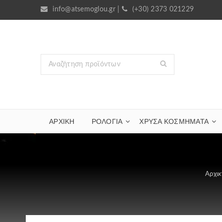
info@atsemoglou.gr
|
(+30) 2373 021229
ΑΡΧΙΚΗ
ΡΟΛΟΓΙΑ
ΧΡΥΣΆ ΚΟΣΜΉΜΑΤΑ
Αρχικ