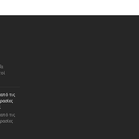
Τα
τοί
 από τις
ρασίες
1
 από τις
ρασίες