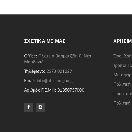
ΣΧΕΤΙΚΆ ΜΕ ΜΑΣ
ΧΡΉΣΙΜ
Office:
Πλατεία Βασματζίδη 0, Νέα
Όροι Χρή
Μουδανιά
Τρόποι 
Τηλέφωνο:
2373 021229
Μεταφορ
Email:
info@atsemoglou.gr
Πολιτική
Αριθμός Γ.Ε.ΜΗ: 31850757000
Προστασί
Πολιτική