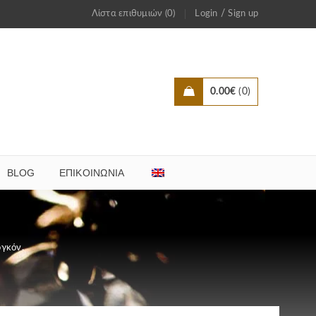
/
Λίστα επιθυμιών (0)
Login
Sign up
0.00
€
0
BLOG
ΕΠΙΚΟΙΝΩΝΊΑ
ργκόν.