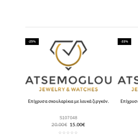
-25%
-33%
Επίχρυσα σκουλαρίκια με λευκά ζιργκόν.
Επίχρυσα
S107048
20.00
€
15.00
€