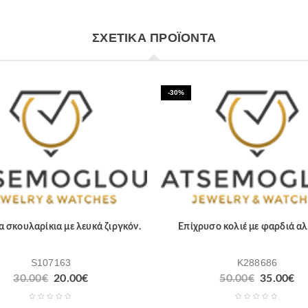
ΣΧΕΤΙΚΆ ΠΡΟΪΌΝΤΑ
-30%
 σκουλαρίκια με λευκά ζιργκόν.
Επίχρυσο κολιέ με φαρδιά αλ
S107163
K288686
30.00
€
20.00
€
50.00
€
35.00
€