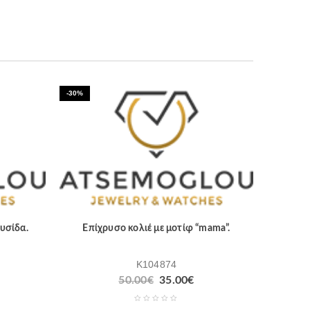
-30%
υσίδα.
Επίχρυσο κολιέ με μοτίφ “mama”.
K104874
50.00
€
35.00
€