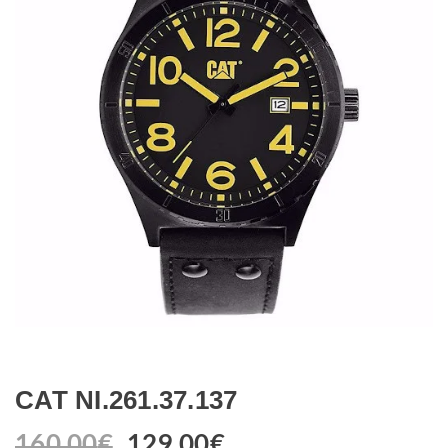
CAT NI.261.37.137
160.00
€
129.00
€