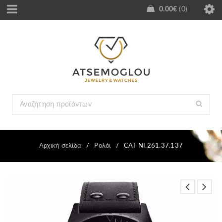
0.00
€
0
Αρχική σελίδα
/
Ρολόι
/
CAT NI.261.37.137