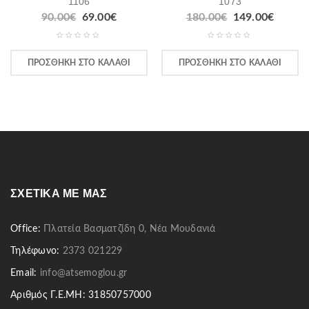
1106
1073
90.00
€
69.00
€
180.00
€
149.00
€
ΠΡΟΣΘΉΚΗ ΣΤΟ ΚΑΛΆΘΙ
ΠΡΟΣΘΉΚΗ ΣΤΟ ΚΑΛΆΘΙ
ΣΧΕΤΙΚΆ ΜΕ ΜΑΣ
Office:
Πλατεία Βασματζίδη 0, Νέα Μουδανιά
Τηλέφωνο:
2373 021229
Email:
info@atsemoglou.gr
Αριθμός Γ.Ε.ΜΗ: 31850757000