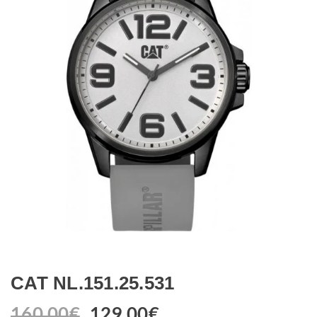
CAT NL.151.25.531
160.00
€
129.00
€