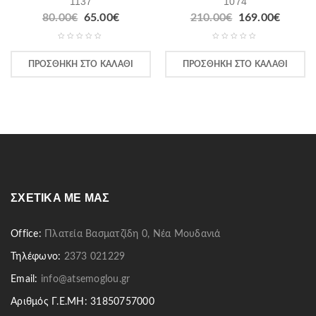
1137
1074
80.00
€
65.00
€
210.00
€
169.00
€
ΠΡΟΣΘΉΚΗ ΣΤΟ ΚΑΛΆΘΙ
ΠΡΟΣΘΉΚΗ ΣΤΟ ΚΑΛΆΘΙ
ΣΧΕΤΙΚΆ ΜΕ ΜΑΣ
Office:
Πλατεία Βασματζίδη 0, Νέα Μουδανιά
Τηλέφωνο:
2373 021229
Email:
info@atsemoglou.gr
Αριθμός Γ.Ε.ΜΗ: 31850757000