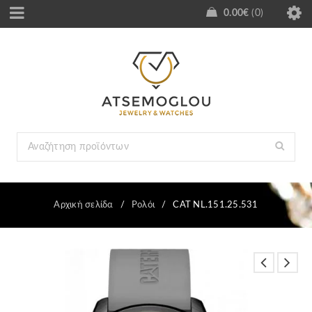
0.00
€
0
Αρχική σελίδα
/
Ρολόι
/
CAT NL.151.25.531