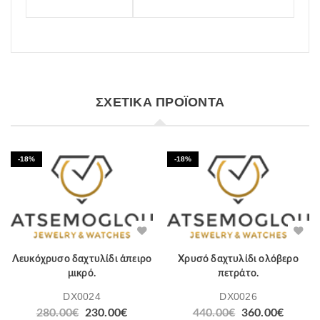
ΣΧΕΤΙΚΆ ΠΡΟΪΌΝΤΑ
-18%
-18%
Λευκόχρυσο δαχτυλίδι άπειρο
Χρυσό δαχτυλίδι ολόβερο
μικρό.
πετράτο.
DX0024
DX0026
280.00
€
230.00
€
440.00
€
360.00
€