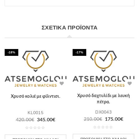
ΣΧΕΤΙΚΆ ΠΡΟΪΌΝΤΑ
-18%
-17%
Χρυσό δαχτυλίδι με λευκή
Χρυσό κολιέ με φίλντισι.
πέτρα.
DX0043
KL0015
210.00
€
175.00
€
420.00
€
345.00
€