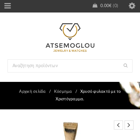
0.00
€
0
Αρχική σελίδα
/
Κόσμημα
/
Χρυσό φυλακτό με το
Χριστόγραμμα.