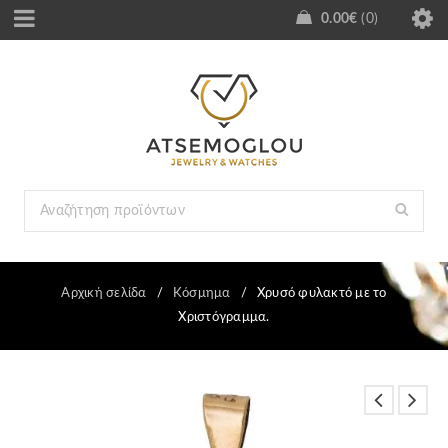
0.00
€
0
Αρχική σελίδα
/
Κόσμημα
/
Χρυσό φυλακτό με το
Χριστόγραμμα.