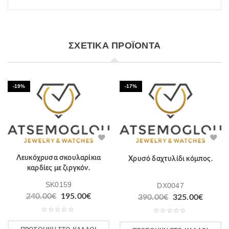
ΣΧΕΤΙΚΆ ΠΡΟΪΌΝΤΑ
-19%
-17%
Λευκόχρυσα σκουλαρίκια
Χρυσό δαχτυλίδι κόμπος.
καρδίες με ζιργκόν.
SK0159
DX0047
240.00
€
195.00
€
390.00
€
325.00
€