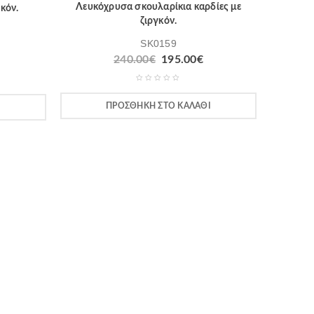
Λευκόχρυσα σκουλαρίκια καρδίες με
κόν.
ζιργκόν.
SK0159
240.00
€
195.00
€
ΠΡΟΣΘΉΚΗ ΣΤΟ ΚΑΛΆΘΙ
Ι