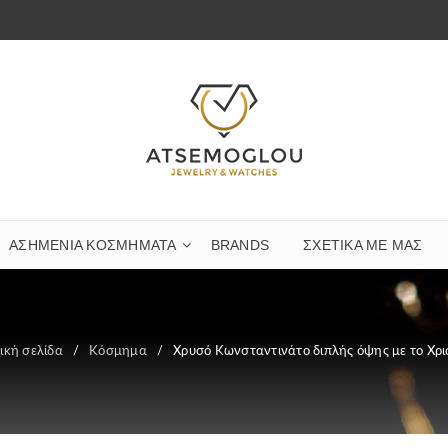
ΑΣΗΜΈΝΙΑ ΚΟΣΜΉΜΑΤΑ
BRANDS
ΣΧΕΤΙΚΆ ΜΕ ΜΑΣ
ική σελίδα
/
Κόσμημα
/
Χρυσό Κωνσταντινάτο διπλής όψης με το Χρι