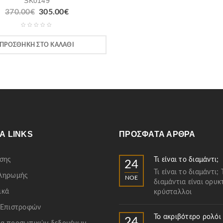
SK0149
370.00
€
305.00
€
ΠΡΟΣΘΉΚΗ ΣΤΟ ΚΑΛΆΘΙ
Α LINKS
ΠΡΌΣΦΑΤΑ ΆΡΘΡΑ
σης
Τι είναι το διαμάντι;
24
Τι είναι το διαμάντι; 
Πληρωμής
ΝΟΈ
διαμάντια είναι ορυκ
ικά
κρύσταλλοι
 Επιστροφών
Το ακριβότερο ρολόι
24