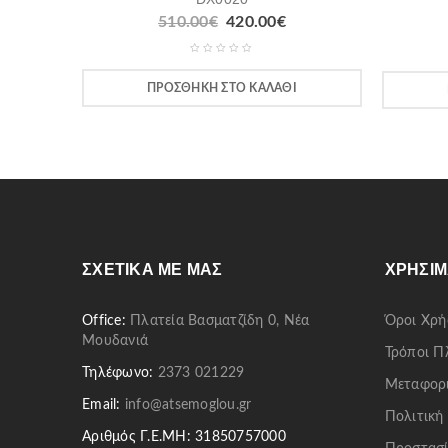
510.00
€
420.00
€
ΠΡΟΣΘΉΚΗ ΣΤΟ ΚΑΛΆΘΙ
ΣΧΕΤΙΚΆ ΜΕ ΜΑΣ
ΧΡΉΣΙΜ
Office:
Πλατεία Βασματζίδη 0, Νέα
Όροι Χρή
Μουδανιά
Τρόποι 
Τηλέφωνο:
2373 021229
Μεταφορ
Email:
info@atsemoglou.gr
Πολιτική
Αριθμός Γ.Ε.ΜΗ: 31850757000