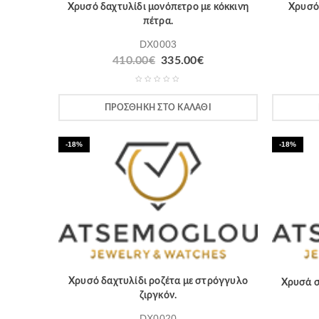
Χρυσό δαχτυλίδι μονόπετρο με κόκκινη
Χρυσό 
πέτρα.
DX0003
410.00
€
335.00
€
ΠΡΟΣΘΉΚΗ ΣΤΟ ΚΑΛΆΘΙ
-18%
-18%
Χρυσό δαχτυλίδι ροζέτα με στρόγγυλο
Χρυσά σ
ζιργκόν.
DX0020