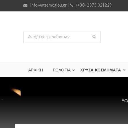
info@atsemoglou.gr
|
(+30) 2373 021229
ΑΡΧΙΚΗ
ΡΟΛΟΓΙΑ
ΧΡΥΣΆ ΚΟΣΜΉΜΑΤΑ
Αρχ