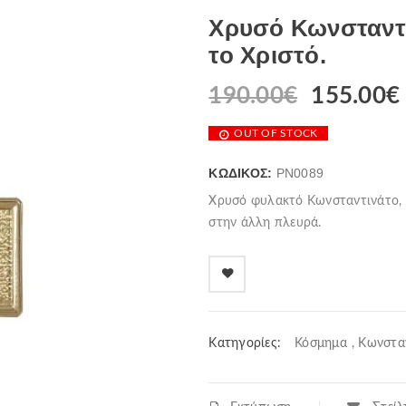
Χρυσό Κωνσταντι
το Χριστό.
190.00
€
155.00
€
OUT OF STOCK
ΚΩΔΙΚΌΣ:
PN0089
Χρυσό φυλακτό Κωνσταντινάτο, 
στην άλλη πλευρά.
Κατηγορίες:
Κόσμημα
,
Κωνσταν