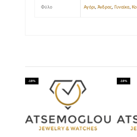
Φύλο
Αγόρι
,
Άνδρας
,
Γυναίκα
,
Κο
-18%
-18%