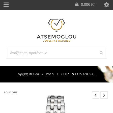
0.00
€
0
Αρχική σελίδα
/
Ρολόι
/
CITIZEN EU6090-54L
SOLD OUT