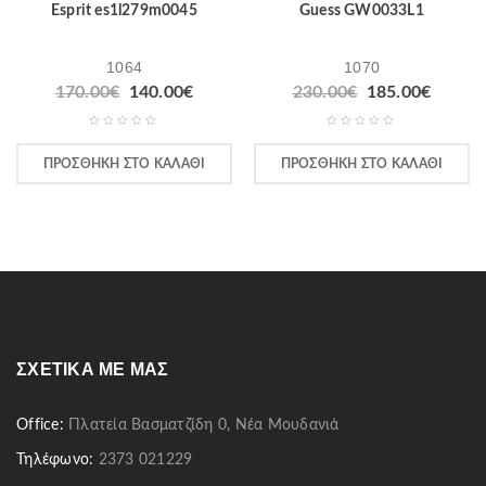
Esprit es1l279m0045
Guess GW0033L1
1064
1070
170.00
€
140.00
€
230.00
€
185.00
€
ΠΡΟΣΘΉΚΗ ΣΤΟ ΚΑΛΆΘΙ
ΠΡΟΣΘΉΚΗ ΣΤΟ ΚΑΛΆΘΙ
ΣΧΕΤΙΚΆ ΜΕ ΜΑΣ
Office:
Πλατεία Βασματζίδη 0, Νέα Μουδανιά
Τηλέφωνο:
2373 021229