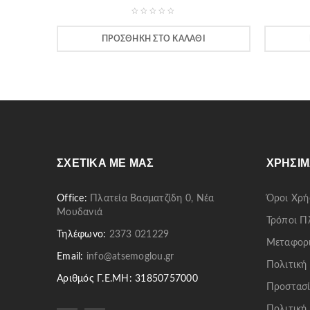
ΠΡΟΣΘΉΚΗ ΣΤΟ ΚΑΛΆΘΙ
ΣΧΕΤΙΚΆ ΜΕ ΜΑΣ
ΧΡΉΣΙΜ
Office:
Πλατεία Βασματζίδη 0, Νέα
Όροι Χρή
Μουδανιά
Τρόποι 
Τηλέφωνο:
2373 021229
Μεταφορ
Email:
info@atsemoglou.gr
Πολιτική
Αριθμός Γ.Ε.ΜΗ: 31850757000
Προστασί
Πολιτική