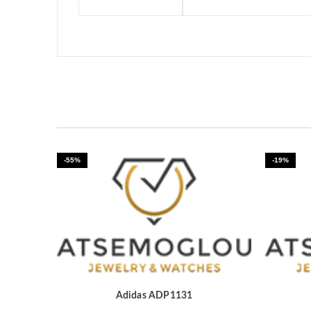
-55%
-19%
Adidas ADP1131