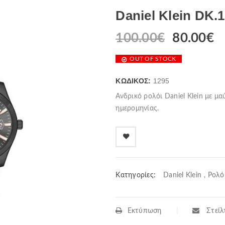
Daniel Klein DK.1
100.00
€
80.00
€
OUT OF STOCK
ΚΩΔΙΚΌΣ:
1295
Ανδρικό ρολόι Daniel Klein με μ
ημερομηνίας.
Κατηγορίες:
Daniel Klein
,
Ρολό
Εκτύπωση
Στείλτ