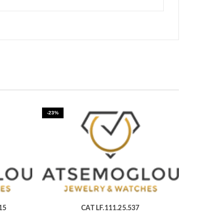
-23%
15
CAT LF.111.25.537