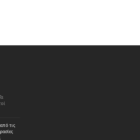
Τα
τοί
 από τις
ρασίες
1