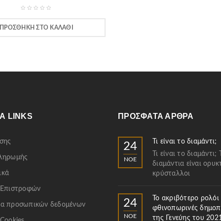
ΠΡΟΣΘΉΚΗ ΣΤΟ ΚΑΛΆΘΙ
Α LINKS
ΠΡΌΣΦΑΤΑ ΆΡΘΡΑ
σης
Τι είναι το διαμάντι;
24
Τι είναι το διαμάντι; 
Πληρωμής
ΝΟΈ
διαμάντια είναι ορυκ
ικά
κρύσταλλοι
 Επιστροφών
Το ακριβότερο ρολόι
24
α προσωπικών δεδομένων
φθινοπωρινές δημοπ
ΝΟΈ
της Γενεύης του 202
 Cookies