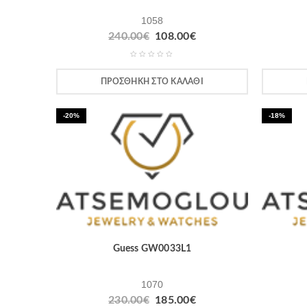
1058
240.00
€
108.00
€
ΠΡΟΣΘΉΚΗ ΣΤΟ ΚΑΛΆΘΙ
-20%
-18%
Guess GW0033L1
1070
230.00
€
185.00
€