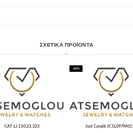
ΣΧΕΤΙΚΆ ΠΡΟΪΌΝΤΑ
-20%
CAT LJ.130.23.323
Just Cavalli JC1L097M01