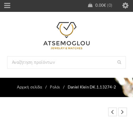
0.00
€
0
Αρχική σελίδα
/
Ρολόι
/
Daniel Klein DK.1.13274-2