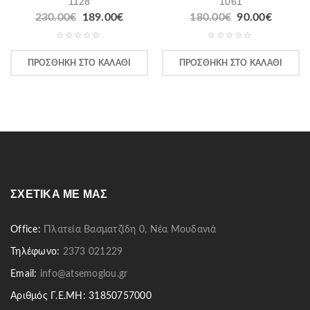
1128
1061
230.00
€
189.00
€
180.00
€
90.00
€
ΠΡΟΣΘΉΚΗ ΣΤΟ ΚΑΛΆΘΙ
ΠΡΟΣΘΉΚΗ ΣΤΟ ΚΑΛΆΘΙ
ΣΧΕΤΙΚΆ ΜΕ ΜΑΣ
Office:
Πλατεία Βασματζίδη 0, Νέα Μουδανιά
Τηλέφωνο:
2373 021229
Email:
info@atsemoglou.gr
Αριθμός Γ.Ε.ΜΗ: 31850757000