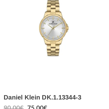
Daniel Klein DK.1.13344-3
90.00
€
75.00
€