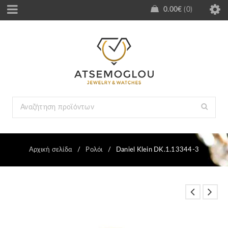
0.00
€
0
Αρχική σελίδα
/
Ρολόι
/
Daniel Klein DK.1.13344-3