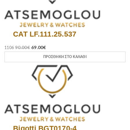
CAT LF.111.25.537
90.00
€
69.00
€
1106
ΠΡΟΣΘΉΚΗ ΣΤΟ ΚΑΛΆΘΙ
Bigotti BGT0170-4