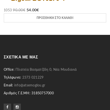
90.00
€
54.00
€
1053
ΠΡΟΣΘΉΚΗ ΣΤΟ ΚΑΛΆΘΙ
ΣΧΕΤΙΚΆ ΜΕ ΜΑΣ
Office:
Πλατεία Βασματζίδη 0, Νέα Μουδανιά
Τηλέφωνο:
2373 021229
Email:
info@atsemoglou.gr
Αριθμός Γ.Ε.ΜΗ: 31850757000