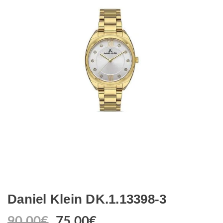
Daniel Klein DK.1.13398-3
90.00
€
75.00
€