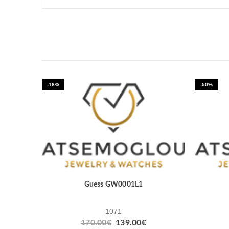
-18%
-50%
Guess GW0001L1
1071
170.00
€
139.00
€