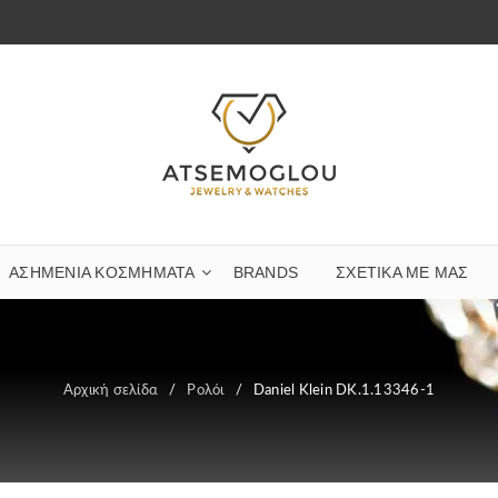
ΑΣΗΜΈΝΙΑ ΚΟΣΜΉΜΑΤΑ
BRANDS
ΣΧΕΤΙΚΆ ΜΕ ΜΑΣ
Αρχική σελίδα
/
Ρολόι
/
Daniel Klein DK.1.13346-1