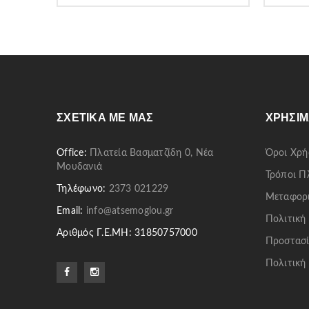
ΣΧΕΤΙΚΆ ΜΕ ΜΑΣ
ΧΡΉΣΙΜ
Office:
Πλατεία Βασματζίδη 0, Νέα
Όροι Χρή
Μουδανιά
Τρόποι 
Τηλέφωνο:
2373 021229
Μεταφορ
Email:
info@atsemoglou.gr
Πολιτική
Αριθμός Γ.Ε.ΜΗ: 31850757000
Προστασί
Πολιτική