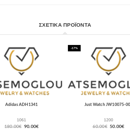
ΣΧΕΤΙΚΆ ΠΡΟΪΌΝΤΑ
-17%
Adidas ADH1341
Just Watch JW10075-0
1061
1200
180.00
€
90.00
€
60.00
€
50.00
€