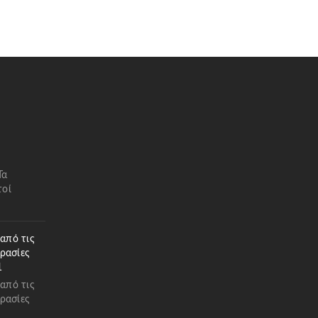
Τα
τοί
 από τις
ρασίες
1
 από τις
ρασίες