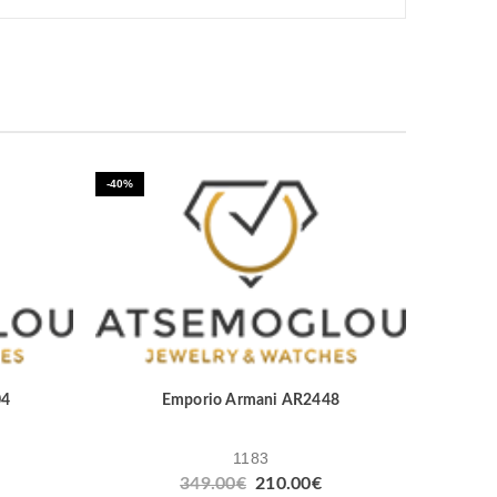
-40%
04
Emporio Armani AR2448
1183
349.00
€
210.00
€