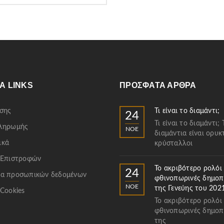
Α LINKS
ΠΡΌΣΦΑΤΑ ΆΡΘΡΑ
σης
Τι είναι το διαμάντι;
24
Τι είναι το διαμάντι; 
Πληρωμής
ΝΟΈ
διαμάντια είναι ορυκ
ικά
κρύσταλλοι
 Επιστροφών
Το ακριβότερο ρολόι
24
α προσωπικών δεδομένων
φθινοπωρινές δημοπ
ΝΟΈ
της Γενεύης του 202
 Cookies
Το ακριβότερο ρολόι
φθινοπωρινές δημοπ
της