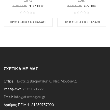
1071
1057
170.00
€
139.00
€
110.00
€
66.00
€
ΠΡΟΣΘΉΚΗ ΣΤΟ ΚΑΛΆΘΙ
ΠΡΟΣΘΉΚΗ ΣΤΟ ΚΑΛΆΘΙ
ΣΧΕΤΙΚΆ ΜΕ ΜΑΣ
Office:
Πλατεία Βασματζίδη 0, Νέα Μουδανιά
Τηλέφωνο:
2373 021229
Email:
info@atsemoglou.gr
Αριθμός Γ.Ε.ΜΗ: 31850757000