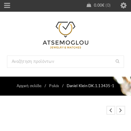
0.00
€
0
Αρχική σελίδα
/
Ρολόι
/
Daniel Klein DK.1.13435-1