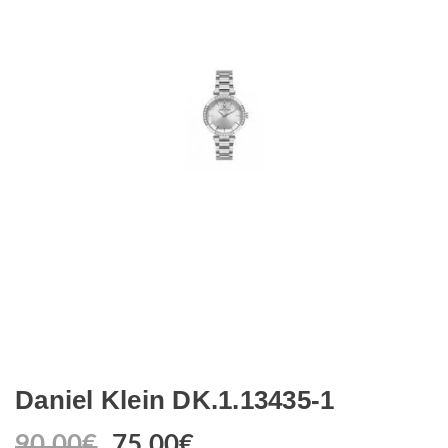
Daniel Klein DK.1.13435-1
90.00
€
75.00
€