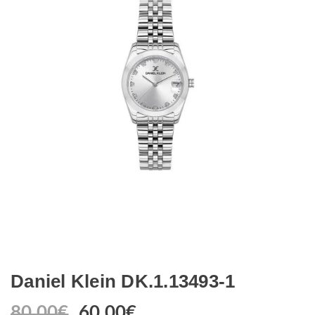
Daniel Klein DK.1.13493-1
80.00
€
60.00
€