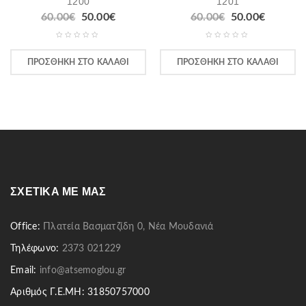
1200
1201
60.00
€
50.00
€
60.00
€
50.00
€
ΠΡΟΣΘΉΚΗ ΣΤΟ ΚΑΛΆΘΙ
ΠΡΟΣΘΉΚΗ ΣΤΟ ΚΑΛΆΘΙ
ΣΧΕΤΙΚΆ ΜΕ ΜΑΣ
Office:
Πλατεία Βασματζίδη 0, Νέα Μουδανιά
Τηλέφωνο:
2373 021229
Email:
info@atsemoglou.gr
Αριθμός Γ.Ε.ΜΗ: 31850757000