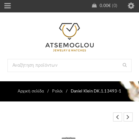
0.00
€
0
Αρχική σελίδα
/
Ρολόι
/
Daniel Klein DK.1.13493-1