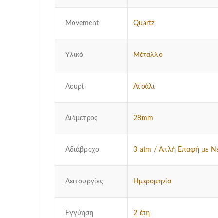
Μovement
Quartz
Υλικό
Μέταλλο
Λουρί
Ατσάλι
Διάμετρος
28mm
Αδιάβροχο
3 atm / Απλή Επαφή με Ν
Λειτουργίες
Ημερομηνία
Εγγύηση
2 έτη