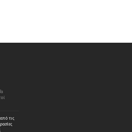
Τα
τοί
 από τις
ρασίες
1