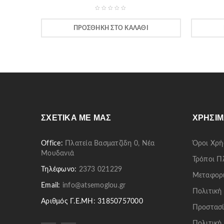
ΠΡΟΣΘΉΚΗ ΣΤΟ ΚΑΛΆΘΙ
ΣΧΕΤΙΚΆ ΜΕ ΜΑΣ
ΧΡΉΣΙΜ
Office:
Πλατεία Βασματζίδη 0, Νέα
Όροι Χρή
Μουδανιά
Τρόποι 
Τηλέφωνο:
2373 021229
Μεταφορ
Email:
info@atsemoglou.gr
Πολιτική
Αριθμός Γ.Ε.ΜΗ: 31850757000
Προστασί
Πολιτική