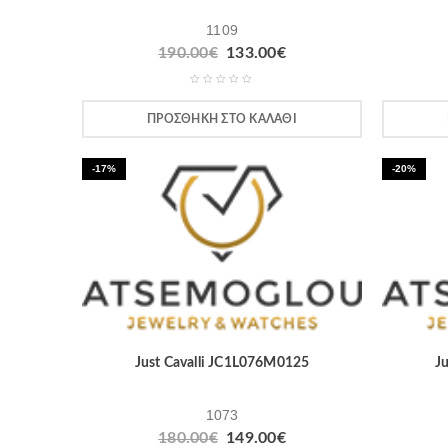
1109
190.00
€
133.00
€
ΠΡΟΣΘΉΚΗ ΣΤΟ ΚΑΛΆΘΙ
-17%
-20%
Just Cavalli JC1L076M0125
J
1073
180.00
€
149.00
€