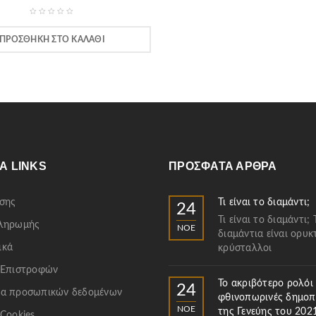
ΠΡΟΣΘΉΚΗ ΣΤΟ ΚΑΛΆΘΙ
Α LINKS
ΠΡΌΣΦΑΤΑ ΆΡΘΡΑ
σης
Τι είναι το διαμάντι;
24
Τι είναι το διαμάντι; 
Πληρωμής
ΝΟΈ
διαμάντια είναι ορυκ
ικά
κρύσταλλοι
 Επιστροφών
Το ακριβότερο ρολόι
24
α προσωπικών δεδομένων
φθινοπωρινές δημοπ
ΝΟΈ
της Γενεύης του 202
 Cookies