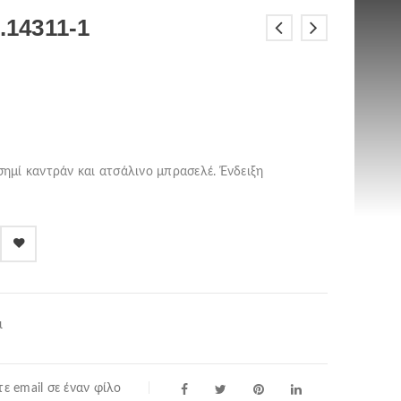
.14311-1
ασημί καντράν και ατσάλινο μπρασελέ. Ένδειξη
ι
ε email σε έναν φίλο