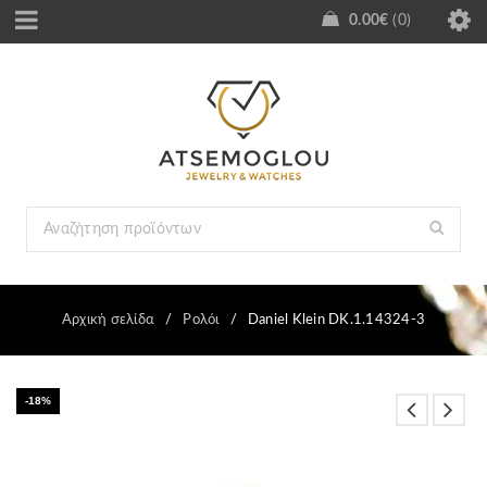
0.00
€
0
Αρχική σελίδα
/
Ρολόι
/
Daniel Klein DK.1.14324-3
-18%