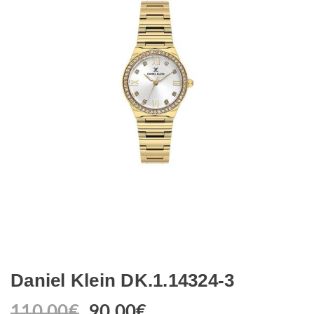
Daniel Klein DK.1.14324-3
110.00
€
90.00
€