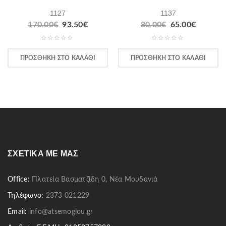
1127
1137
170.00
€
93.50
€
80.00
€
65.00
€
ΠΡΟΣΘΉΚΗ ΣΤΟ ΚΑΛΆΘΙ
ΠΡΟΣΘΉΚΗ ΣΤΟ ΚΑΛΆΘΙ
ΣΧΕΤΙΚΆ ΜΕ ΜΑΣ
Office:
Πλατεία Βασματζίδη 0, Νέα Μουδανιά
Τηλέφωνο:
2373 021229
Email:
info@atsemoglou.gr