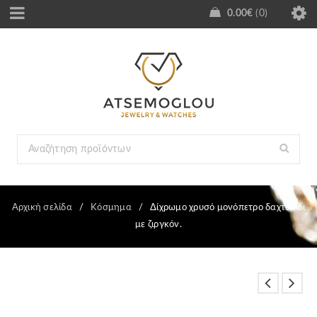
0.00
€
0
Αρχική σελίδα
/
Κόσμημα
/
Δίχρωμο χρυσό μονόπετρο δαχτυλίδι
με ζιργκόν.