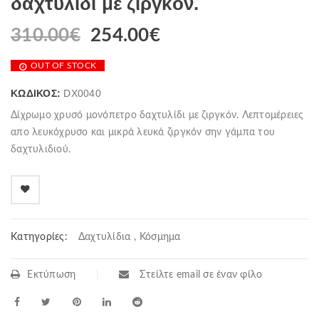
δαχτυλίδι με ζιργκόν.
310.00
€
254.00
€
OUT OF STOCK
ΚΩΔΙΚΌΣ:
DX0040
Δίχρωμο χρυσό μονόπετρο δαχτυλίδι με ζιργκόν. Λεπτομέρειες
απο λευκόχρυσο και μικρά λευκά ζιργκόν σην γάμπα του
δαχτυλιδιού.
Κατηγορίες:
Δαχτυλίδια
,
Κόσμημα
Εκτύπωση
Στείλτε email σε έναν φίλο