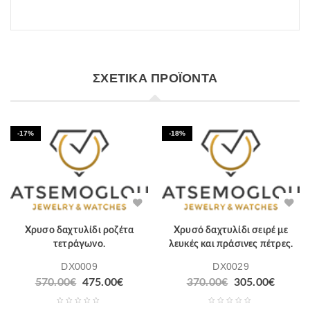
ΣΧΕΤΙΚΆ ΠΡΟΪΌΝΤΑ
-17%
-18%
Χρυσο δαχτυλίδι ροζέτα
Χρυσό δαχτυλίδι σειρέ με
τετράγωνο.
λευκές και πράσινες πέτρες.
DX0009
DX0029
570.00
€
475.00
€
370.00
€
305.00
€