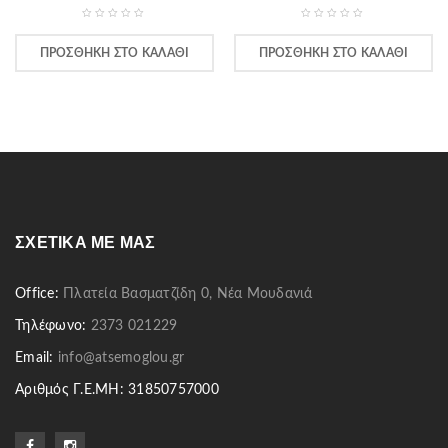
ΠΡΟΣΘΉΚΗ ΣΤΟ ΚΑΛΆΘΙ
ΠΡΟΣΘΉΚΗ ΣΤΟ ΚΑΛΆΘΙ
ΣΧΕΤΙΚΆ ΜΕ ΜΑΣ
Office:
Πλατεία Βασματζίδη 0, Νέα Μουδανιά
Τηλέφωνο:
2373 021229
Email:
info@atsemoglou.gr
Αριθμός Γ.Ε.ΜΗ: 31850757000