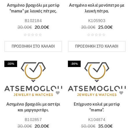
Ασημένιο βραχιόλι με μοτίφ
Ασημένιο κολιέ μονόπετρο με
“mama” με λευκές πέτρες.
λευκή πέτρα.
B102184
K105903
30.00
€
20.00
€
30.00
€
25.00
€
ΠΡΟΣΘΉΚΗ ΣΤΟ ΚΑΛΆΘΙ
ΠΡΟΣΘΉΚΗ ΣΤΟ ΚΑΛΆΘΙ
-33%
-30%
Ασημένιο βραχιόλι με αστέρι
Επίχρυσο κολιέ με μοτίφ
και μαργαριτάρι.
“mama”.
B102857
K104874
30.00
€
20.00
€
50.00
€
35.00
€