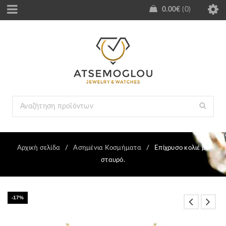
0.00
€
0
Αρχική σελίδα
/
Ασημένια Κοσμήματα
/
Επίχρυσο κολιέ με
σταυρό.
-17%