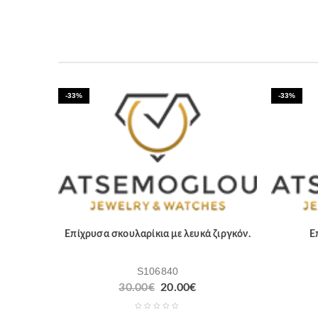
-33%
-33%
Επίχρυσα σκουλαρίκια με λευκά ζιργκόν.
Ε
S106840
30.00
€
20.00
€