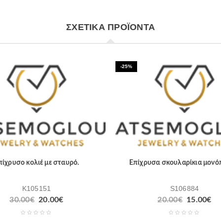
ΣΧΕΤΙΚΆ ΠΡΟΪΌΝΤΑ
-25%
πίχρυσο κολιέ με σταυρό.
Επίχρυσα σκουλαρίκια μονό
K105151
S106884
30.00
€
20.00
€
20.00
€
15.00
€