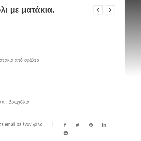
ι με ματάκια.
ματάκια από σμάλτο
τα
,
Βραχιόλια
ε email σε έναν φίλο