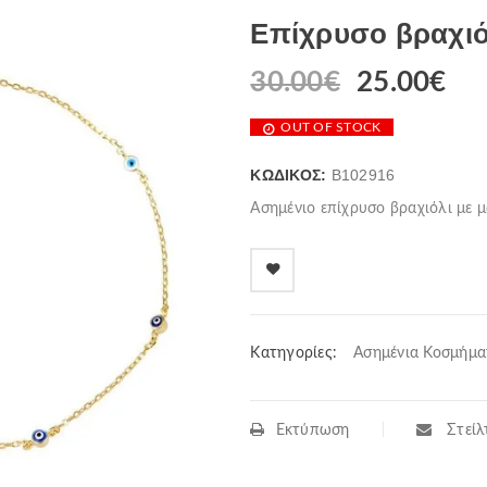
Επίχρυσο βραχιόλ
30.00
€
25.00
€
OUT OF STOCK
ΚΩΔΙΚΌΣ:
B102916
Ασημένιο επίχρυσο βραχιόλι με 
Κατηγορίες:
Ασημένια Κοσμήμα
Εκτύπωση
Στείλτ