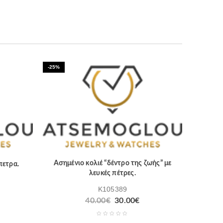
-25%
Ασημένιο κολιέ “δέντρο της ζωής” με
πετρα.
λευκές πέτρες.
K105389
40.00
€
30.00
€