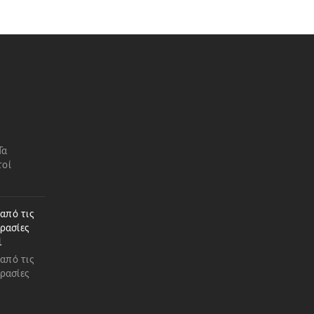
Τα
τοί
 από τις
ρασίες
1
 από τις
ρασίες