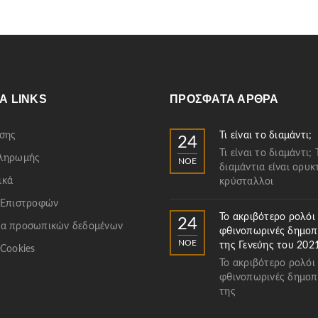
Α LINKS
ΠΡΌΣΦΑΤΑ ΆΡΘΡΑ
σης
Τι είναι το διαμάντι;
24
Τι είναι το διαμάντι; 
Πληρωμής
ΝΟΈ
διαμάντια είναι ορυκ
ικά
κρύσταλλοι
 Επιστροφών
Το ακριβότερο ρολόι
24
α προσωπικών δεδομένων
φθινοπωρινές δημοπ
ΝΟΈ
της Γενεύης του 202
 Cookies
Το ακριβότερο ρολόι
φθινοπωρινές δημοπ
της