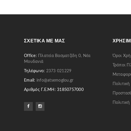
ΣΧΕΤΙΚΆ ΜΕ ΜΑΣ
ΧΡΉΣΙΜ
Office:
Πλατεία Βασματζίδη 0, Νέα
Όροι Χρή
Μουδανιά
Τρόποι 
Τηλέφωνο:
2373 021229
Μεταφορ
Email:
info@atsemoglou.gr
Πολιτική
Αριθμός Γ.Ε.ΜΗ: 31850757000
Προστασί
Πολιτική