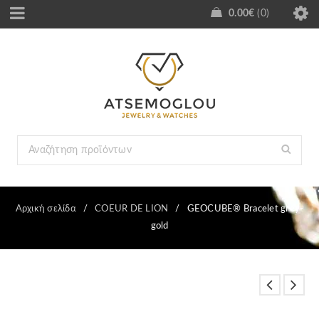
0.00
€
0
Αρχική σελίδα
/
COEUR DE LION
/
GEOCUBE® Bracelet grey-
gold