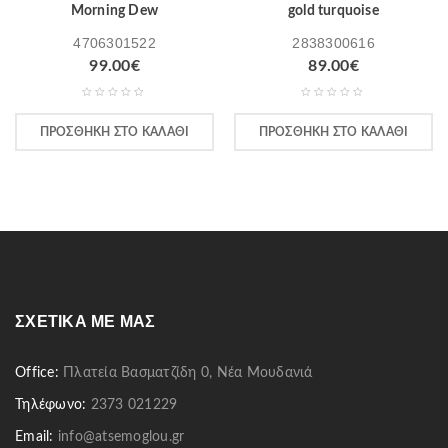
Morning Dew
gold turquoise
4706301522
2838300616
99.00
€
89.00
€
ΠΡΟΣΘΉΚΗ ΣΤΟ ΚΑΛΆΘΙ
ΠΡΟΣΘΉΚΗ ΣΤΟ ΚΑΛΆΘΙ
ΣΧΕΤΙΚΆ ΜΕ ΜΑΣ
Office:
Πλατεία Βασματζίδη 0, Νέα Μουδανιά
Τηλέφωνο:
2373 021229
Email:
info@atsemoglou.gr