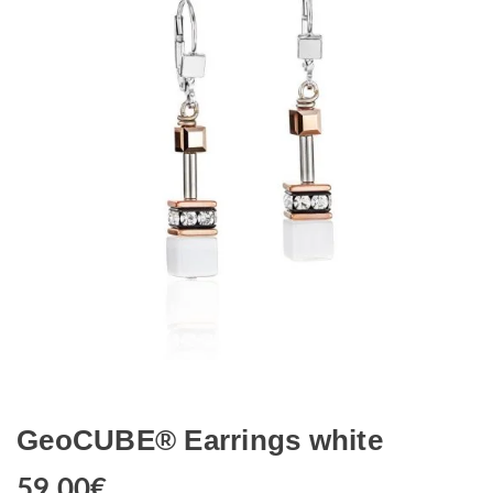
GeoCUBE® Earrings white
59.00
€