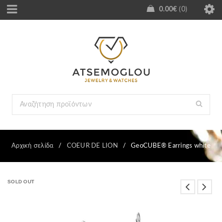
0.00
€
0
Αρχική σελίδα
/
COEUR DE LION
/
GeoCUBE® Earrings white
SOLD OUT