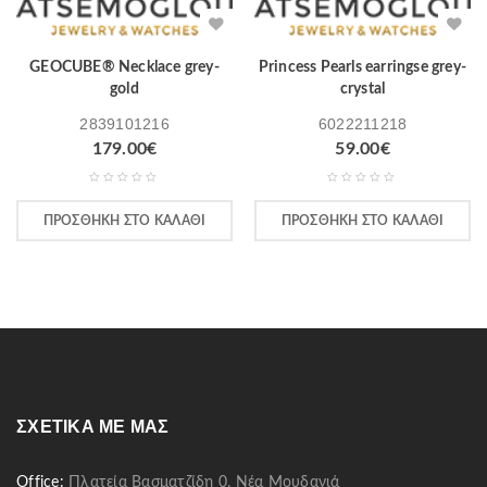
GEOCUBE® Necklace grey-
Princess Pearls earringse grey-
gold
crystal
2839101216
6022211218
179.00
€
59.00
€
ΠΡΟΣΘΉΚΗ ΣΤΟ ΚΑΛΆΘΙ
ΠΡΟΣΘΉΚΗ ΣΤΟ ΚΑΛΆΘΙ
ΣΧΕΤΙΚΆ ΜΕ ΜΑΣ
Office:
Πλατεία Βασματζίδη 0, Νέα Μουδανιά