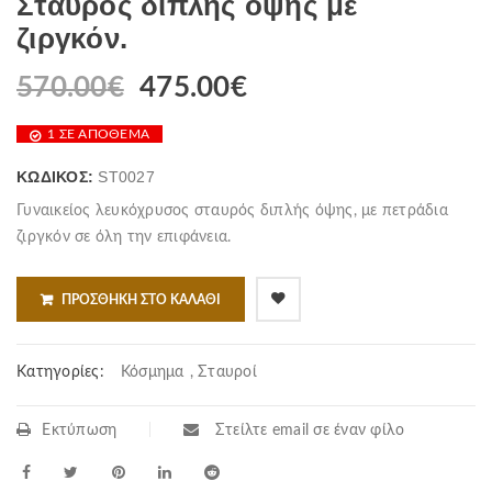
Σταυρός διπλής όψης με
ζιργκόν.
570.00
€
475.00
€
1 ΣΕ ΑΠΌΘΕΜΑ
ΚΩΔΙΚΌΣ:
ST0027
Γυναικείος λευκόχρυσος σταυρός διπλής όψης, με πετράδια
ζιργκόν σε όλη την επιφάνεια.
ΠΡΟΣΘΉΚΗ ΣΤΟ ΚΑΛΆΘΙ
Κατηγορίες:
Κόσμημα
,
Σταυροί
Εκτύπωση
Στείλτε email σε έναν φίλο