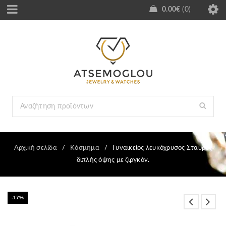
0.00
€
0
Αρχική σελίδα
/
Κόσμημα
/
Γυναικείος λευκόχρυσος Σταυρός
διπλής όψης με ζιργκόν.
-17%