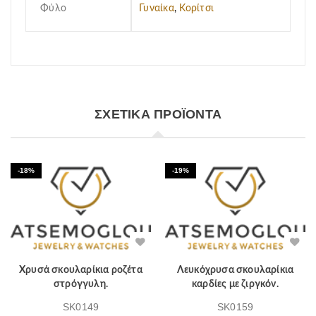
Φύλο
Γυναίκα
,
Κορίτσι
ΣΧΕΤΙΚΆ ΠΡΟΪΌΝΤΑ
-18%
-19%
Χρυσά σκουλαρίκια ροζέτα
Λευκόχρυσα σκουλαρίκια
στρόγγυλη.
καρδίες με ζιργκόν.
SK0149
SK0159