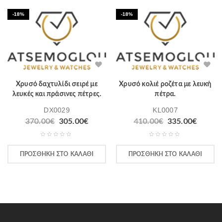
-18%
-18%
Χρυσό δαχτυλίδι σειρέ με
Χρυσό κολιέ ροζέτα με λευκή
λευκές και πράσινες πέτρες.
πέτρα.
DX0029
KL0007
370.00
€
305.00
€
410.00
€
335.00
€
ΠΡΟΣΘΉΚΗ ΣΤΟ ΚΑΛΆΘΙ
ΠΡΟΣΘΉΚΗ ΣΤΟ ΚΑΛΆΘΙ