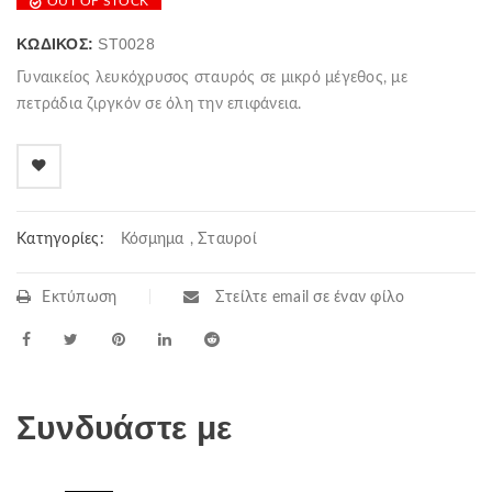
OUT OF STOCK
was:
τιμή
210.00€.
είναι:
ΚΩΔΙΚΌΣ:
ST0028
175.00€.
Γυναικείος λευκόχρυσος σταυρός σε μικρό μέγεθος, με
πετράδια ζιργκόν σε όλη την επιφάνεια.
Κατηγορίες:
Κόσμημα
,
Σταυροί
Εκτύπωση
Στείλτε email σε έναν φίλο
Συνδυάστε με