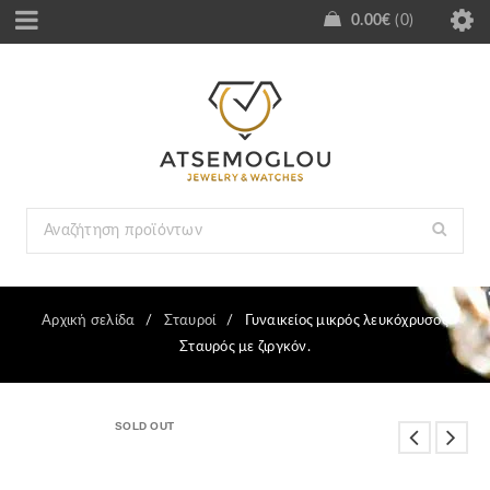
0.00
€
0
Αρχική σελίδα
/
Σταυροί
/
Γυναικείος μικρός λευκόχρυσος
Σταυρός με ζιργκόν.
SOLD OUT