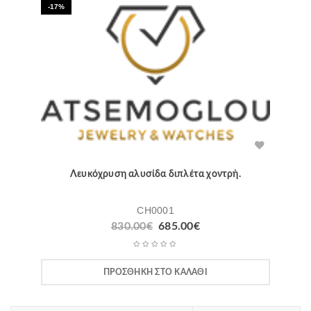
-17%
Λευκόχρυση αλυσίδα διπλέτα χοντρή.
CH0001
Original
Η
830.00
€
685.00
€
price
τρέχουσα
was:
τιμή
830.00€.
είναι:
ΠΡΟΣΘΉΚΗ ΣΤΟ ΚΑΛΆΘΙ
685.00€.