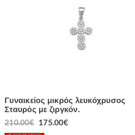
Γυναικείος μικρός λευκόχρυσος
Σταυρός με ζιργκόν.
210.00
€
Original
175.00
€
Η
price
τρέχουσα