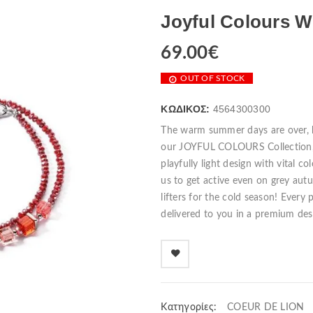
Joyful Colours Wr
69.00
€
OUT OF STOCK
ΚΩΔΙΚΌΣ:
4564300300
The warm summer days are over, b
our JOYFUL COLOURS Collection, wi
playfully light design with vital c
us to get active even on grey au
lifters for the cold season! Ever
delivered to you in a premium desi
Κατηγορίες:
COEUR DE LION