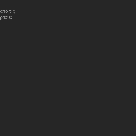
1
 από τις
ρασίες