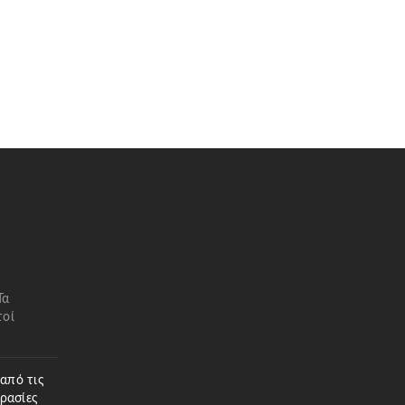
Τα
τοί
 από τις
ρασίες