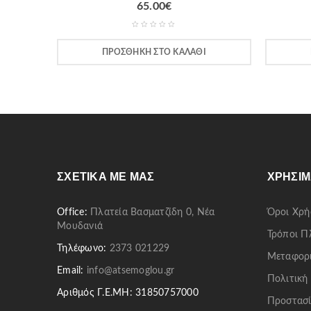
65.00
€
ΠΡΟΣΘΉΚΗ ΣΤΟ ΚΑΛΆΘΙ
ΣΧΕΤΙΚΆ ΜΕ ΜΑΣ
ΧΡΉΣΙΜ
Office:
Πλατεία Βασματζίδη 0, Νέα
Όροι Χρή
Μουδανιά
Τρόποι 
Τηλέφωνο:
2373 021229
Μεταφορ
Email:
info@atsemoglou.gr
Πολιτική
Αριθμός Γ.Ε.ΜΗ: 31850757000
Προστασί