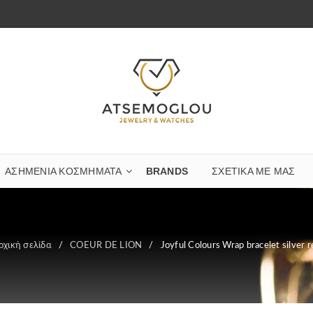
ΑΣΗΜΈΝΙΑ ΚΟΣΜΉΜΑΤΑ
BRANDS
ΣΧΕΤΙΚΆ ΜΕ ΜΑΣ
ρχική σελίδα
/
COEUR DE LION
/
Joyful Colours Wrap bracelet silver r