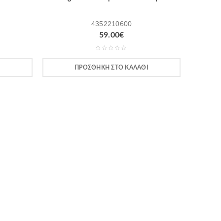
4352210600
59.00
€
Ι
ΠΡΟΣΘΉΚΗ ΣΤΟ ΚΑΛΆΘΙ