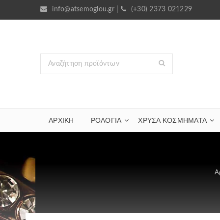
info@atsemoglou.gr
|
(+30) 2373 021229
ΑΡΧΙΚΗ
ΡΟΛΟΓΙΑ
ΧΡΥΣΆ ΚΟΣΜΉΜΑΤΑ
Α