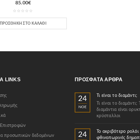
85.00
€
ΠΡΟΣΘΉΚΗ ΣΤΟ ΚΑΛΆΘΙ
Α LINKS
ΠΡΌΣΦΑΤΑ ΆΡΘΡΑ
σης
Τι είναι το διαμάντι;
24
Τι είναι το διαμάντι; 
Πληρωμής
ΝΟΈ
διαμάντια είναι ορυκ
ικά
κρύσταλλοι
 Επιστροφών
Το ακριβότερο ρολόι
24
α προσωπικών δεδομένων
φθινοπωρινές δημοπ